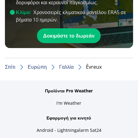
δορυφόροι και κεραυνοί παγκοσμίως.
Κλίμα:
Χρονοσειρές κλιματικού μοντέλου ERA5 σε
βήματα 10 ημερών.
Δοκιμάστε το δωρεάν
Σπίτι
Ευρώπη
Γαλλία
Évreux
Προϊόντα Pro Weather
I'm Weather
Εφαρμογή για κινητό
Android - Lightningalarm Sat24