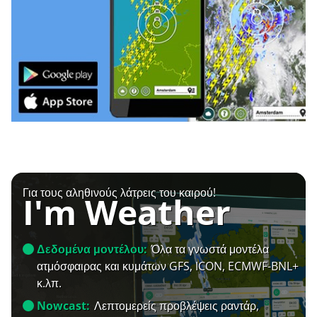
Για τους αληθινούς λάτρεις του καιρού!
I'm Weather
Δεδομένα μοντέλου:
Όλα τα γνωστά μοντέλα
ατμόσφαιρας και κυμάτων GFS, ICON, ECMWF-BNL+
κ.λπ.
Nowcast:
Λεπτομερείς προβλέψεις ραντάρ,