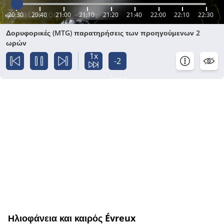
20:30
20:40
21:00
21:10
21:20
21:40
22:00
22:10
22:30
Δορυφορικές (MTG) παρατηρήσεις των προηγούμενων 2
ωρών
1x
-2
ώρες
Ηλιοφάνεια και καιρός Évreux