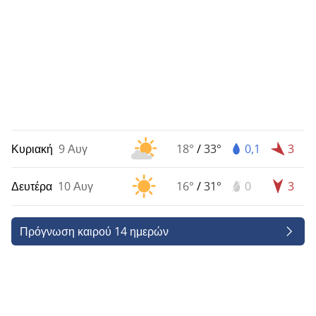
Κυριακή
9 Αυγ
18°
/
33°
0,1
3
Δευτέρα
10 Αυγ
16°
/
31°
0
3
Πρόγνωση καιρού 14 ημερών