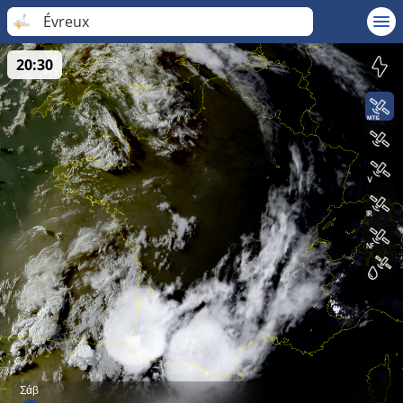
Évreux
20:30
Σάβ