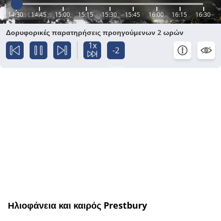
14:30
14:45
15:00
15:15
15:30
15:45
16:00
16:15
16:30
Δορυφορικές παρατηρήσεις προηγούμενων 2 ωρών
1x
-2
ώρες
Ηλιοφάνεια και καιρός Prestbury