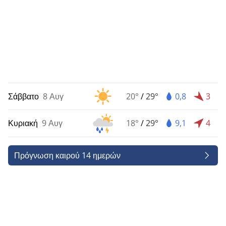
Σάββατο
8 Αυγ
20°
/
29°
0,8
3
Κυριακή
9 Αυγ
18°
/
29°
9,1
4
Πρόγνωση καιρού 14 ημερών