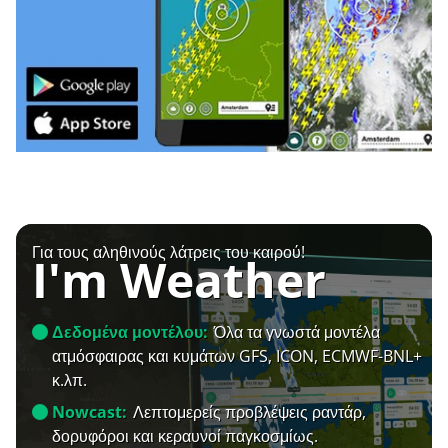
Για τους αληθινούς λάτρεις του καιρού!
I'm Weather
Δεδομένα μοντέλου:
Όλα τα γνωστά μοντέλα
ατμόσφαιρας και κυμάτων GFS, ICON, ECMWF-BNL+
κ.λπ.
Nowcast:
Λεπτομερείς προβλέψεις ραντάρ,
δορυφόροι και κεραυνοί παγκοσμίως.