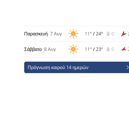
Παρασκευή
7 Αυγ
11°
/
24°
0
Σάββατο
8 Αυγ
11°
/
23°
0
Πρόγνωση καιρού 14 ημερών