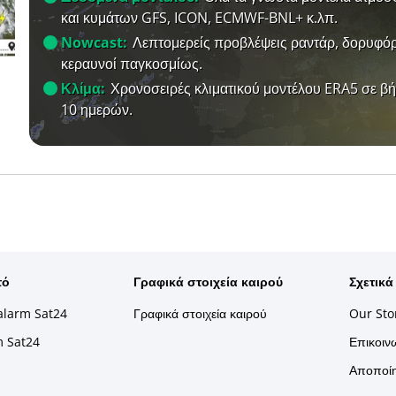
και κυμάτων GFS, ICON, ECMWF-BNL+ κ.λπ.
Nowcast:
Λεπτομερείς προβλέψεις ραντάρ, δορυφόρ
κεραυνοί παγκοσμίως.
Κλίμα:
Χρονοσειρές κλιματικού μοντέλου ERA5 σε β
10 ημερών.
τό
Γραφικά στοιχεία καιρού
Σχετικά
alarm Sat24
Γραφικά στοιχεία καιρού
Our Sto
m Sat24
Επικοινω
Αποποίη