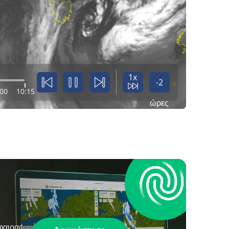
1x
-2
:00
10:15
ώρες
φαιρας