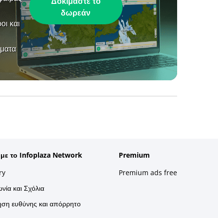
Δοκιμάστε το
δωρεάν
οι και
ήματα
 με το Infoplaza Network
Premium
ry
Premium ads free
νία και Σχόλια
ση ευθύνης και απόρρητο