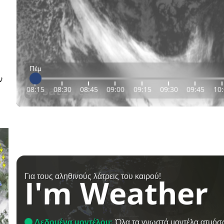
Πέμ
ν
08:15
08:30
08:45
09:00
09:15
09:30
09:45
10
Για τους αληθινούς λάτρεις του καιρού!
I'm Weather
Δεδομένα μοντέλου:
Όλα τα γνωστά μοντέλα ατμόσ