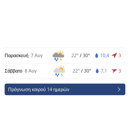
Παρασκευή
7 Αυγ
22°
/
30°
10,4
3
Σάββατο
8 Αυγ
22°
/
30°
7,1
3
Πρόγνωση καιρού 14 ημερών