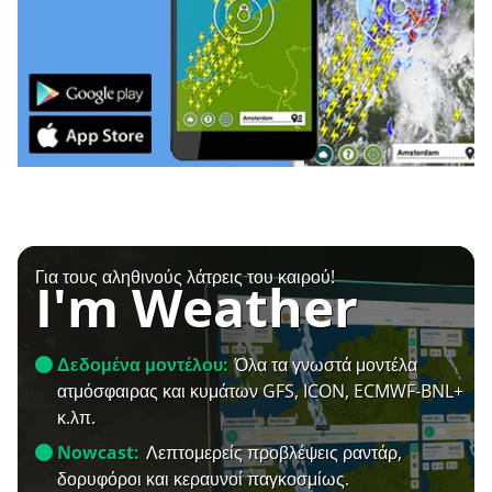
Για τους αληθινούς λάτρεις του καιρού!
I'm Weather
Δεδομένα μοντέλου:
Όλα τα γνωστά μοντέλα
ατμόσφαιρας και κυμάτων GFS, ICON, ECMWF-BNL+
κ.λπ.
Nowcast:
Λεπτομερείς προβλέψεις ραντάρ,
δορυφόροι και κεραυνοί παγκοσμίως.