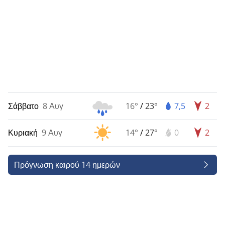
Σάββατο
8 Αυγ
16°
/
23°
7,5
2
Κυριακή
9 Αυγ
14°
/
27°
0
2
Πρόγνωση καιρού 14 ημερών