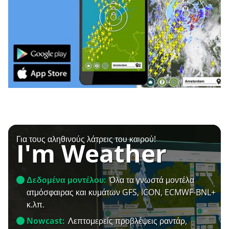
Για τους αληθινούς λάτρεις του καιρού!
I'm Weather
Δεδομένα μοντέλου:
Όλα τα γνωστά μοντέλα
ατμόσφαιρας και κυμάτων GFS, ICON, ECMWF-BNL+
κ.λπ.
Nowcast:
Λεπτομερείς προβλέψεις ραντάρ,