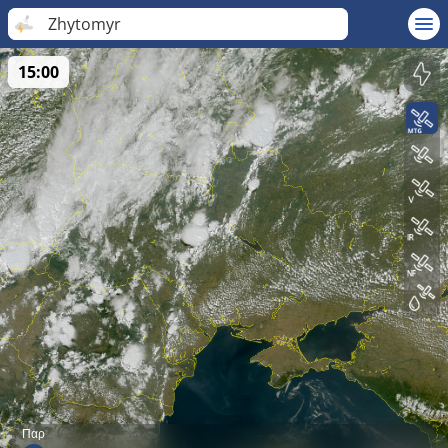
Zhytomyr
15:00
Παρ