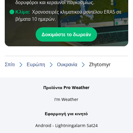
δορυφόροι και κεραυνοί παγκοσμίως.
Κλίμα:
Χρονοσειρές κλιματικού μοντέλου ERA5 σε
βήματα 10 ημερών.
Δοκιμάστε το δωρεάν
Σπίτι
Ευρώπη
Ουκρανία
Zhytomyr
Προϊόντα Pro Weather
I'm Weather
Εφαρμογή για κινητό
Android - Lightningalarm Sat24