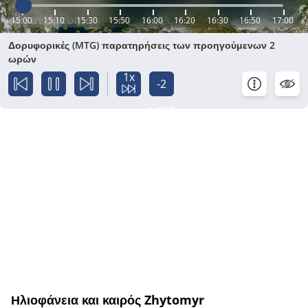
15:00
15:10
15:30
15:50
16:00
16:20
16:30
16:50
17:00
Δορυφορικές (MTG) παρατηρήσεις των προηγούμενων 2
ωρών
1x
-2
ώρες
Ηλιοφάνεια και καιρός Zhytomyr