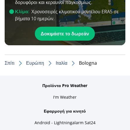
δορυφόροι και κεραυνοί παγκοσμίως.
Κλίμα:
Χρονοσειρές κλιματικού μοντέλου ERA5 σε
βήματα 10 ημερών.
Δοκιμάστε το δωρεάν
Σπίτι
Ευρώπη
Ιταλία
Bologna
Προϊόντα Pro Weather
I'm Weather
Εφαρμογή για κινητό
Android - Lightningalarm Sat24