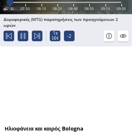
07:30
07:50
08:10
08:20
08:40
08:50
09:10
09:30
Δορυφορικές (MTG) παρατηρήσεις των προηγούμενων 2
ωρών
1x
-2
ώρες
Ηλιοφάνεια και καιρός Bologna