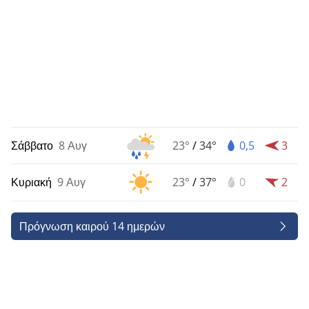
Σάββατο
8 Αυγ
23°
/
34°
0,5
3
Κυριακή
9 Αυγ
23°
/
37°
0
2
Πρόγνωση καιρού 14 ημερών