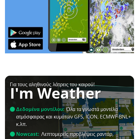
Για τους αληθινούς λάτρεις του καιρού!
I'm Weather
Δεδομένα μοντέλου:
Όλα τα γνωστά μοντέλα
ατμόσφαιρας και κυμάτων GFS, ICON, ECMWF-BNL+
κ.λπ.
Nowcast:
Λεπτομερείς προβλέψεις ραντάρ,