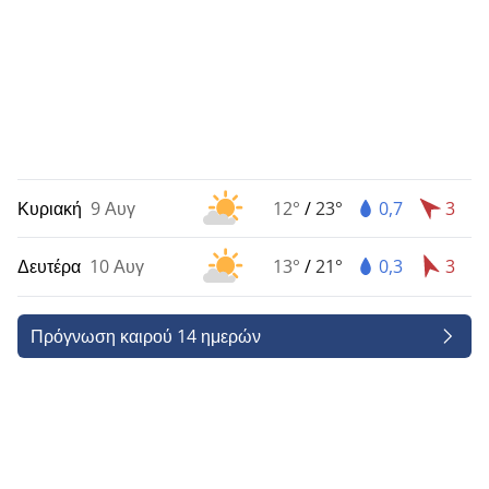
Κυριακή
9 Αυγ
12°
/
23°
0,7
3
Δευτέρα
10 Αυγ
13°
/
21°
0,3
3
Πρόγνωση καιρού 14 ημερών