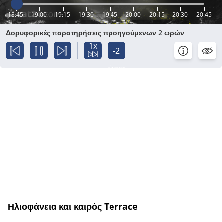
18:45
19:00
19:15
19:30
19:45
20:00
20:15
20:30
20:45
Δορυφορικές παρατηρήσεις προηγούμενων 2 ωρών
1x
-2
ώρες
Ηλιοφάνεια και καιρός Terrace