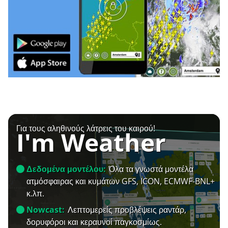
Για τους αληθινούς λάτρεις του καιρού!
I'm Weather
Δεδομένα μοντέλου:
Όλα τα γνωστά μοντέλα
ατμόσφαιρας και κυμάτων GFS, ICON, ECMWF-BNL+
κ.λπ.
Nowcast:
Λεπτομερείς προβλέψεις ραντάρ,
δορυφόροι και κεραυνοί παγκοσμίως.