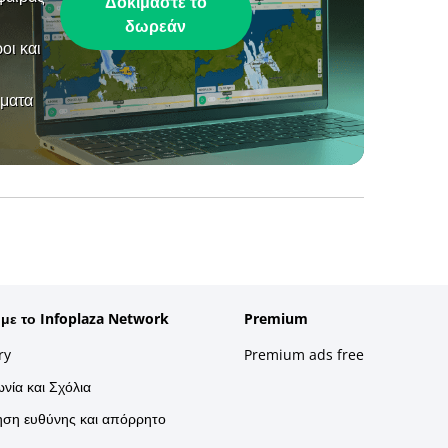
Δοκιμάστε το
δωρεάν
οι και
ήματα
 με το Infoplaza Network
Premium
ry
Premium ads free
νία και Σχόλια
ση ευθύνης και απόρρητο