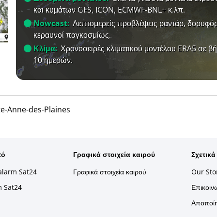
και κυμάτων GFS, ICON, ECMWF-BNL+ κ.λπ.
Nowcast:
Λεπτομερείς προβλέψεις ραντάρ, δορυφόρ
κεραυνοί παγκοσμίως.
Κλίμα:
Χρονοσειρές κλιματικού μοντέλου ERA5 σε β
10 ημερών.
te-Anne-des-Plaines
τό
Γραφικά στοιχεία καιρού
Σχετικά
alarm Sat24
Γραφικά στοιχεία καιρού
Our Sto
m Sat24
Επικοινω
Αποποίη