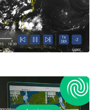
1x
-2
:15
18:30
ώρες
φαιρας