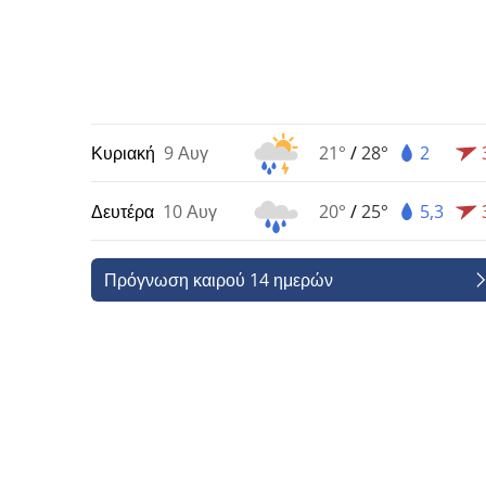
Κυριακή
9 Αυγ
21°
/
28°
2
Δευτέρα
10 Αυγ
20°
/
25°
5,3
Πρόγνωση καιρού 14 ημερών