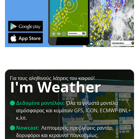
Για τους αληθινούς λάτρεις του καιρού!
I'm Weather
Δεδομένα μοντέλου:
Όλα τα γνωστά μοντέλα
ατμόσφαιρας και κυμάτων GFS, ICON, ECMWF-BNL+
κ.λπ.
Nowcast:
Λεπτομερείς προβλέψεις ραντάρ,
δορυφόροι και κεραυνοί παγκοσμίως.