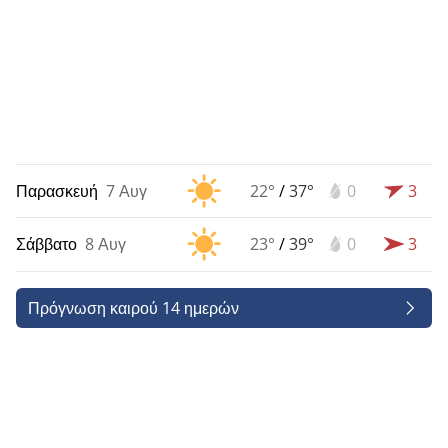
Παρασκευή
7 Αυγ
22°
/
37°
0
3
Σάββατο
8 Αυγ
23°
/
39°
0
3
Πρόγνωση καιρού 14 ημερών