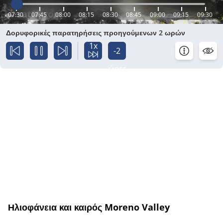
07:30
07:45
08:00
08:15
08:30
08:45
09:00
09:15
09:30
Δορυφορικές παρατηρήσεις προηγούμενων 2 ωρών
1x
-2
ώρες
Ηλιοφάνεια και καιρός Moreno Valley