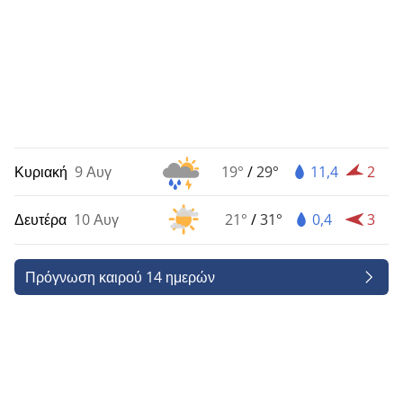
Κυριακή
9 Αυγ
19°
/
29°
11,4
2
Δευτέρα
10 Αυγ
21°
/
31°
0,4
3
Πρόγνωση καιρού 14 ημερών