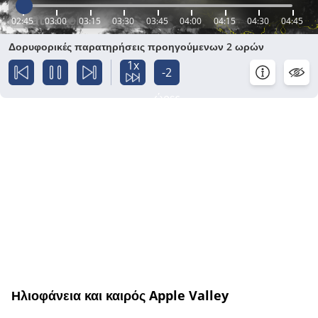
02:45
03:00
03:15
03:30
03:45
04:00
04:15
04:30
04:45
Δορυφορικές παρατηρήσεις προηγούμενων 2 ωρών
1x
-2
ώρες
Ηλιοφάνεια και καιρός Apple Valley