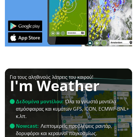
Για τους αληθινούς λάτρεις του καιρού!
I'm Weather
Δεδομένα μοντέλου:
Όλα τα γνωστά μοντέλα
ατμόσφαιρας και κυμάτων GFS, ICON, ECMWF-BNL+
κ.λπ.
Nowcast:
Λεπτομερείς προβλέψεις ραντάρ,
δορυφόροι και κεραυνοί παγκοσμίως.