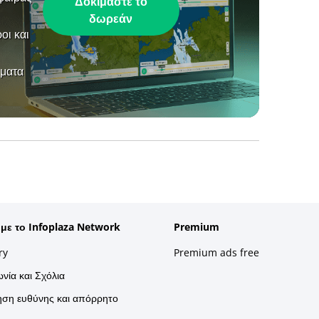
Δοκιμάστε το
δωρεάν
οι και
ήματα
 με το Infoplaza Network
Premium
ry
Premium ads free
νία και Σχόλια
ση ευθύνης και απόρρητο