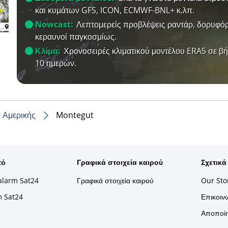
και κυμάτων GFS, ICON, ECMWF-BNL+ κ.λπ.
Nowcast:
Λεπτομερείς προβλέψεις ραντάρ, δορυφόρ
κεραυνοί παγκοσμίως.
Κλίμα:
Χρονοσειρές κλιματικού μοντέλου ERA5 σε β
10 ημερών.
 Αμερικής
Montegut
τό
Γραφικά στοιχεία καιρού
Σχετικά
alarm Sat24
Γραφικά στοιχεία καιρού
Our Sto
m Sat24
Επικοινω
Αποποίη