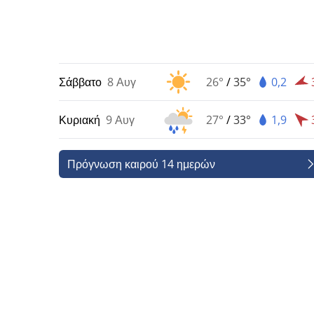
Σάββατο
8 Αυγ
26°
/
35°
0,2
Κυριακή
9 Αυγ
27°
/
33°
1,9
Πρόγνωση καιρού 14 ημερών