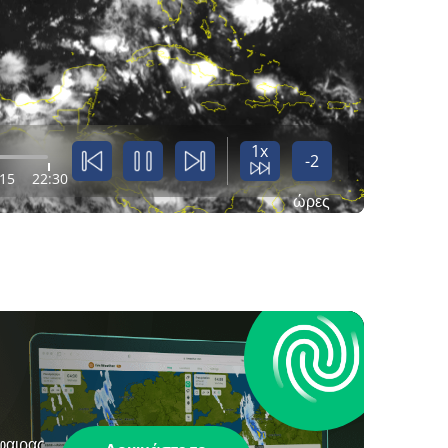
1x
-2
:15
22:30
ώρες
φαιρας