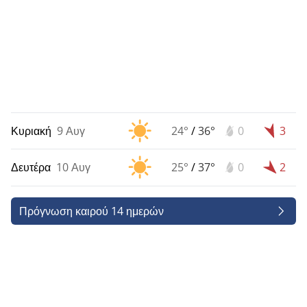
Κυριακή
9 Αυγ
24°
/
36°
0
3
Δευτέρα
10 Αυγ
25°
/
37°
0
2
Πρόγνωση καιρού 14 ημερών