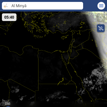
Al Minyā
05:40
Σάβ