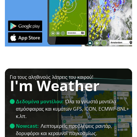
Για τους αληθινούς λάτρεις του καιρού!
I'm Weather
Δεδομένα μοντέλου:
Όλα τα γνωστά μοντέλα
ατμόσφαιρας και κυμάτων GFS, ICON, ECMWF-BNL+
κ.λπ.
Nowcast:
Λεπτομερείς προβλέψεις ραντάρ,
δορυφόροι και κεραυνοί παγκοσμίως.