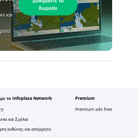
Δοκιμάστε το
δωρεάν
οι και
ήματα
 με το Infoplaza Network
Premium
ry
Premium ads free
νία και Σχόλια
ση ευθύνης και απόρρητο