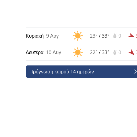
Κυριακή
9 Αυγ
23°
/
33°
0
Δευτέρα
10 Αυγ
22°
/
33°
0
Πρόγνωση καιρού 14 ημερών