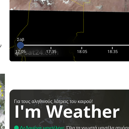
Σάβ
ν
17:05
17:35
18:05
18:35
Για τους αληθινούς λάτρεις του καιρού!
I'm Weather
Δεδομένα μοντέλου:
Όλα τα γνωστά μοντέλα ατμόσ