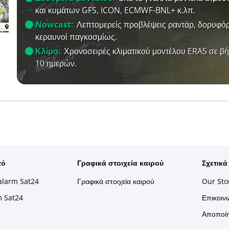
και κυμάτων GFS, ICON, ECMWF-BNL+ κ.λπ.
Nowcast:
Λεπτομερείς προβλέψεις ραντάρ, δορυφόρ
κεραυνοί παγκοσμίως.
Κλίμα:
Χρονοσειρές κλιματικού μοντέλου ERA5 σε β
10 ημερών.
τό
Γραφικά στοιχεία καιρού
Σχετικά
alarm Sat24
Γραφικά στοιχεία καιρού
Our Sto
m Sat24
Επικοινω
Αποποίη