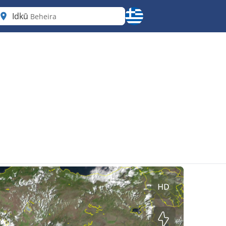
Idkū
Beheira