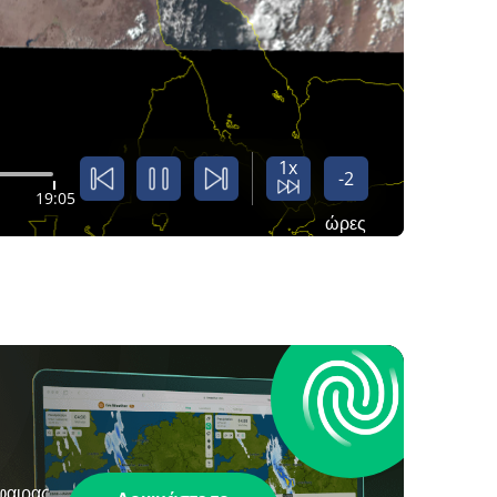
1x
-2
19:05
ώρες
φαιρας