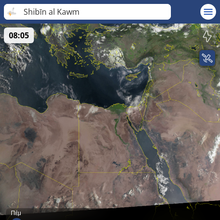
Shibīn al Kawm
08:05
Πέμ