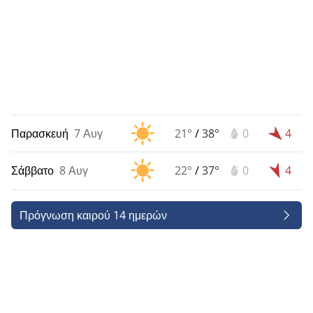
Παρασκευή
7 Αυγ
21°
/
38°
0
4
Σάββατο
8 Αυγ
22°
/
37°
0
4
Πρόγνωση καιρού 14 ημερών