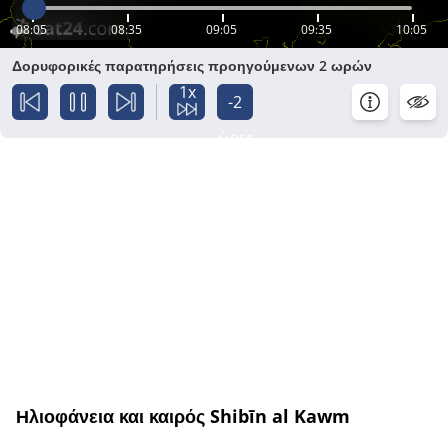
08:05
08:35
09:05
09:35
10:05
Δορυφορικές παρατηρήσεις προηγούμενων 2 ωρών
1x
-2
ώρες
Ηλιοφάνεια και καιρός Shibīn al Kawm