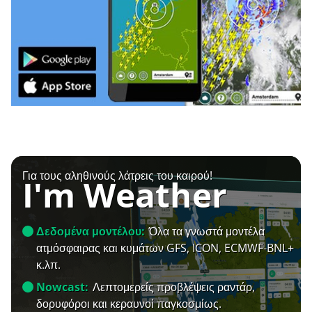
Για τους αληθινούς λάτρεις του καιρού!
I'm Weather
Δεδομένα μοντέλου:
Όλα τα γνωστά μοντέλα
ατμόσφαιρας και κυμάτων GFS, ICON, ECMWF-BNL+
κ.λπ.
Nowcast:
Λεπτομερείς προβλέψεις ραντάρ,
δορυφόροι και κεραυνοί παγκοσμίως.