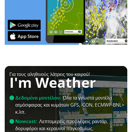
Για τους αληθινούς λάτρεις του καιρού!
I'm Weather
Δεδομένα μοντέλου:
Όλα τα γνωστά μοντέλα
ατμόσφαιρας και κυμάτων GFS, ICON, ECMWF-BNL+
κ.λπ.
Nowcast:
Λεπτομερείς προβλέψεις ραντάρ,
δορυφόροι και κεραυνοί παγκοσμίως.