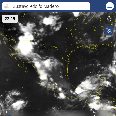
Gustavo Adolfo Madero
22:15
Τετ
Πέμ