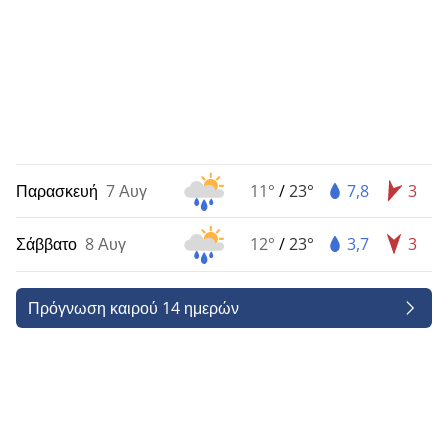
Παρασκευή
7 Αυγ
11°
/
23°
7,8
3
Σάββατο
8 Αυγ
12°
/
23°
3,7
3
Πρόγνωση καιρού 14 ημερών