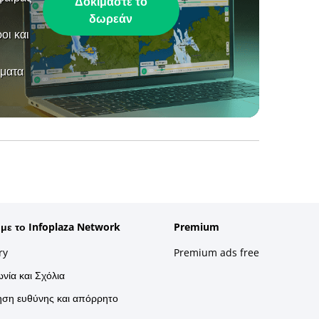
Δοκιμάστε το
δωρεάν
οι και
ήματα
 με το Infoplaza Network
Premium
ry
Premium ads free
νία και Σχόλια
ση ευθύνης και απόρρητο