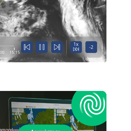
1x
-2
:00
15:15
ώρες
φαιρας