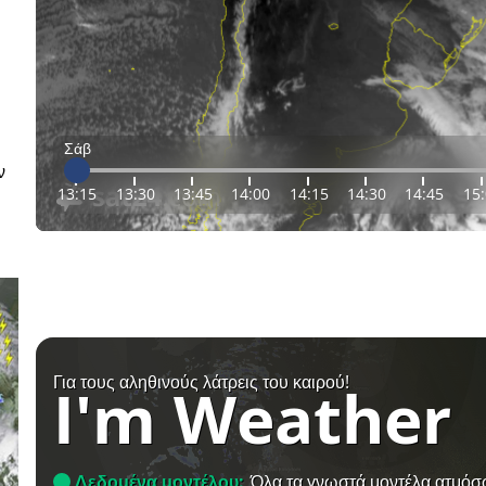
Σάβ
ν
13:15
13:30
13:45
14:00
14:15
14:30
14:45
15
Για τους αληθινούς λάτρεις του καιρού!
I'm Weather
Δεδομένα μοντέλου:
Όλα τα γνωστά μοντέλα ατμόσ