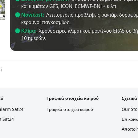
και κυμάτων GFS, ICON, ECMWF-BNL+ κ.λπ.
Nowcast:
Λεπτομερείς προβλέψεις ραντάρ, δορυφόρ
κεραυνοί παγκοσμίως.
Κλίμα:
Χρονοσειρές κλιματικού μοντέλου ERA5 σε β
10 ημερών.
i
τό
Γραφικά στοιχεία καιρού
Σχετικά
alarm Sat24
Γραφικά στοιχεία καιρού
Our Sto
m Sat24
Επικοινω
Αποποίη