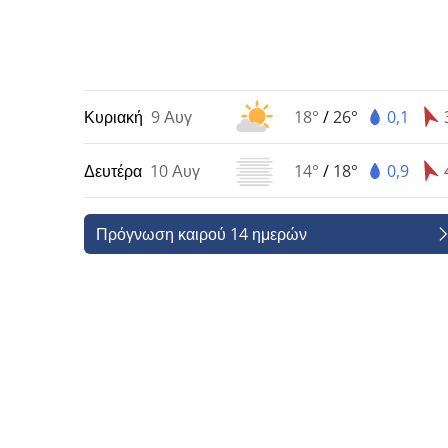
Κυριακή
9 Αυγ
18°
/
26°
0,1
Δευτέρα
10 Αυγ
14°
/
18°
0,9
Πρόγνωση καιρού 14 ημερών