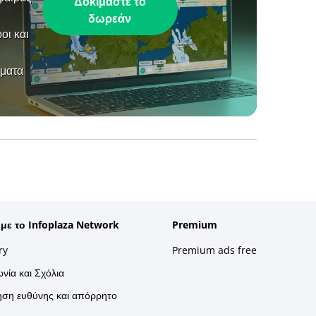
Δοκιμάστε το
δωρεάν
οι και
ήματα
 με το Infoplaza Network
Premium
ry
Premium ads free
νία και Σχόλια
ση ευθύνης και απόρρητο