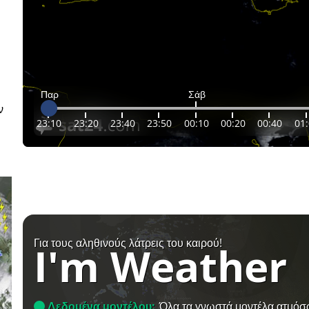
Παρ
Σάβ
ν
23:10
23:20
23:40
23:50
00:10
00:20
00:40
01
Για τους αληθινούς λάτρεις του καιρού!
I'm Weather
Δεδομένα μοντέλου:
Όλα τα γνωστά μοντέλα ατμόσ