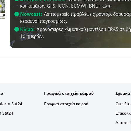
και κυμάτων GFS, ICON, ECMWF-BNL+ κ.λπ.
Nowcast:
Λεπτομερείς προβλέψεις ραντάρ, δορυφόρ
κεραυνοί παγκοσμίως.
Κλίμα:
Χρονοσειρές κλιματικού μοντέλου ERA5 σε β
10 ημερών.
τό
Γραφικά στοιχεία καιρού
Σχετικά
alarm Sat24
Γραφικά στοιχεία καιρού
Our Sto
m Sat24
Επικοινω
Αποποίη