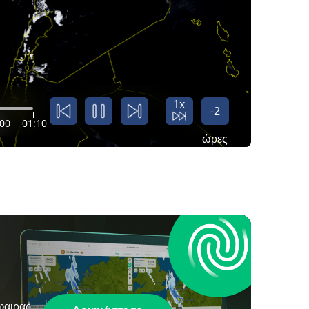
1x
-2
:00
01:10
ώρες
φαιρας