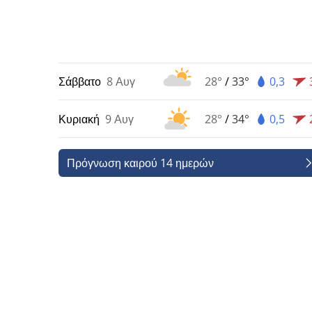
Σάββατο
8 Αυγ
28°
/
33°
0,3
Κυριακή
9 Αυγ
28°
/
34°
0,5
Πρόγνωση καιρού 14 ημερών