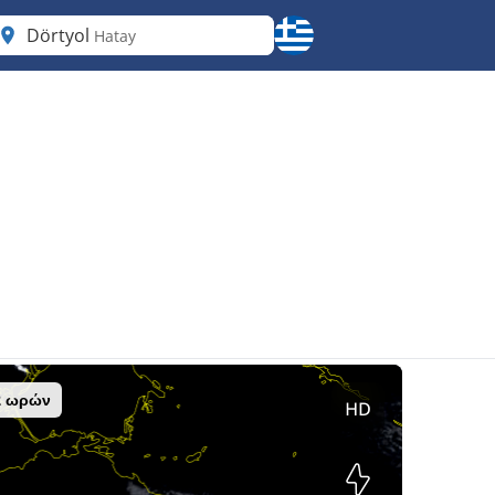
Dörtyol
Hatay
2 ωρών