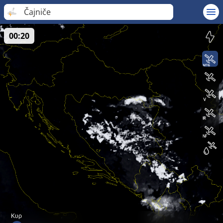
Čajniče
00:20
Κυρ