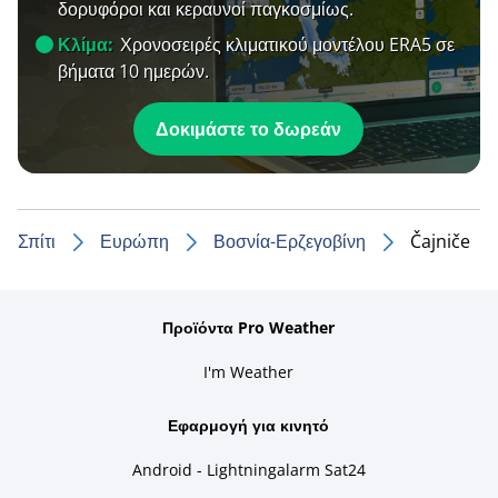
δορυφόροι και κεραυνοί παγκοσμίως.
Κλίμα:
Χρονοσειρές κλιματικού μοντέλου ERA5 σε
βήματα 10 ημερών.
Δοκιμάστε το δωρεάν
Σπίτι
Ευρώπη
Βοσνία-Ερζεγοβίνη
Čajniče
Προϊόντα Pro Weather
I'm Weather
Εφαρμογή για κινητό
Android - Lightningalarm Sat24