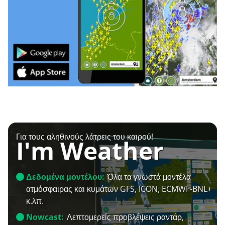
Για τους αληθινούς λάτρεις του καιρού!
I'm Weather
Δεδομένα μοντέλου:
Όλα τα γνωστά μοντέλα
ατμόσφαιρας και κυμάτων GFS, ICON, ECMWF-BNL+
κ.λπ.
Nowcast:
Λεπτομερείς προβλέψεις ραντάρ,