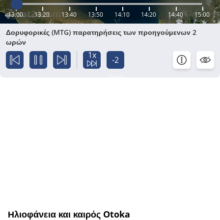
13:00
13:20
13:40
13:50
14:10
14:20
14:40
15:00
Δορυφορικές (MTG) παρατηρήσεις των προηγούμενων 2
ωρών
1x
-2
ώρες
Ηλιοφάνεια και καιρός Otoka