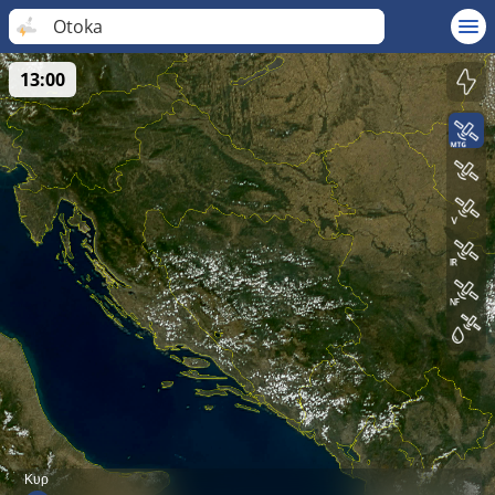
Otoka
13:00
Κυρ