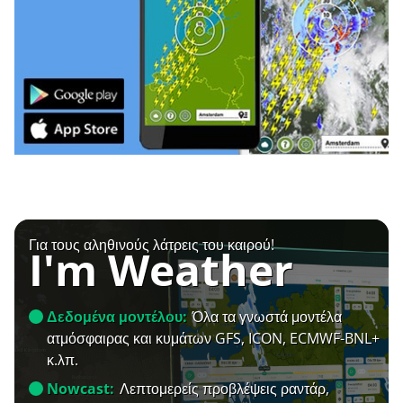
Για τους αληθινούς λάτρεις του καιρού!
I'm Weather
Δεδομένα μοντέλου:
Όλα τα γνωστά μοντέλα
ατμόσφαιρας και κυμάτων GFS, ICON, ECMWF-BNL+
κ.λπ.
Nowcast:
Λεπτομερείς προβλέψεις ραντάρ,