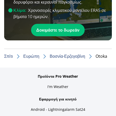
δορυφόροι και κεραυνοί παγκοσμίως.
Κλίμα:
Χρονοσειρές κλιματικού μοντέλου ERA5 σε
βήματα 10 ημερών.
Δοκιμάστε το δωρεάν
Σπίτι
Ευρώπη
Βοσνία-Ερζεγοβίνη
Otoka
Προϊόντα Pro Weather
I'm Weather
Εφαρμογή για κινητό
Android - Lightningalarm Sat24