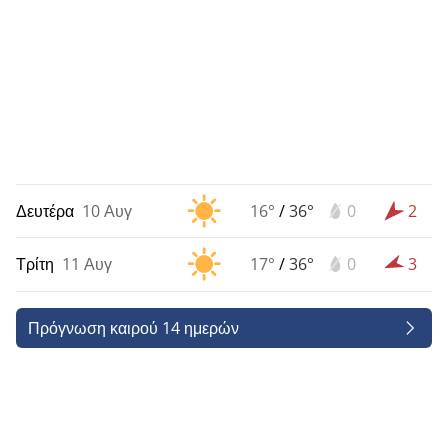
Δευτέρα
10 Αυγ
16°
/
36°
0
2
Τρίτη
11 Αυγ
17°
/
36°
0
3
Πρόγνωση καιρού 14 ημερών