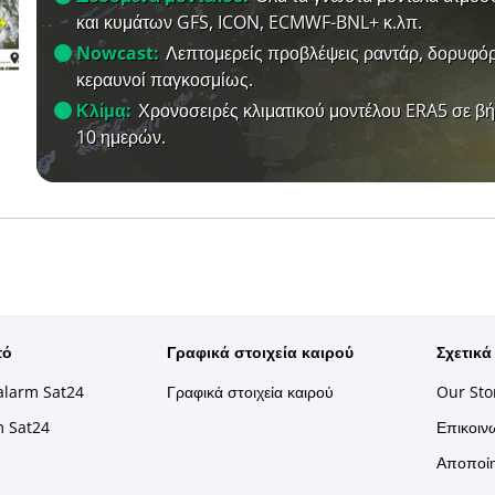
και κυμάτων GFS, ICON, ECMWF-BNL+ κ.λπ.
Nowcast:
Λεπτομερείς προβλέψεις ραντάρ, δορυφόρ
κεραυνοί παγκοσμίως.
Κλίμα:
Χρονοσειρές κλιματικού μοντέλου ERA5 σε β
10 ημερών.
τό
Γραφικά στοιχεία καιρού
Σχετικά
alarm Sat24
Γραφικά στοιχεία καιρού
Our Sto
m Sat24
Επικοινω
Αποποίη