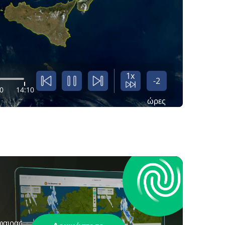
1x
-2
0
14:10
ώρες
φαιρας