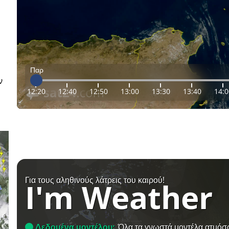
Παρ
ν
12:20
12:40
12:50
13:00
13:30
13:40
14:0
Για τους αληθινούς λάτρεις του καιρού!
I'm Weather
Δεδομένα μοντέλου:
Όλα τα γνωστά μοντέλα ατμόσ