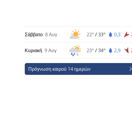
Σάββατο
8 Αυγ
22°
/
33°
0,3
Κυριακή
9 Αυγ
23°
/
34°
2,9
Πρόγνωση καιρού 14 ημερών