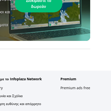
Δοκιμάστε το
δωρεάν
οι και
ήματα
 με το Infoplaza Network
Premium
ry
Premium ads free
νία και Σχόλια
ση ευθύνης και απόρρητο