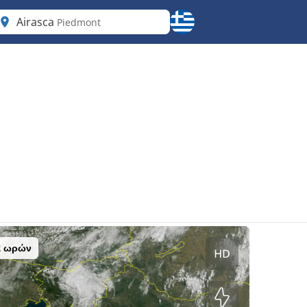
Airasca
Piedmont
2 ωρών