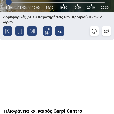
18:30
18:40
19:00
19:10
19:30
19:50
20:10
20:30
Δορυφορικές (MTG) παρατηρήσεις των προηγούμενων 2
ωρών
1x
-2
ώρες
Ηλιοφάνεια και καιρός Carpi Centro