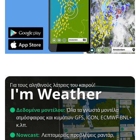
Για τους αληθινούς λάτρεις του καιρού!
I'm Weather
Δεδομένα μοντέλου:
Όλα τα γνωστά μοντέλα
ατμόσφαιρας και κυμάτων GFS, ICON, ECMWF-BNL+
κ.λπ.
Nowcast:
Λεπτομερείς προβλέψεις ραντάρ,