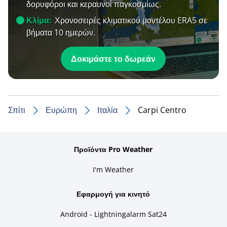
δορυφόροι και κεραυνοί παγκοσμίως.
Κλίμα:
Χρονοσειρές κλιματικού μοντέλου ERA5 σε
βήματα 10 ημερών.
Δοκιμάστε το δωρεάν
Σπίτι
Ευρώπη
Ιταλία
Carpi Centro
Προϊόντα Pro Weather
I'm Weather
Εφαρμογή για κινητό
Android - Lightningalarm Sat24