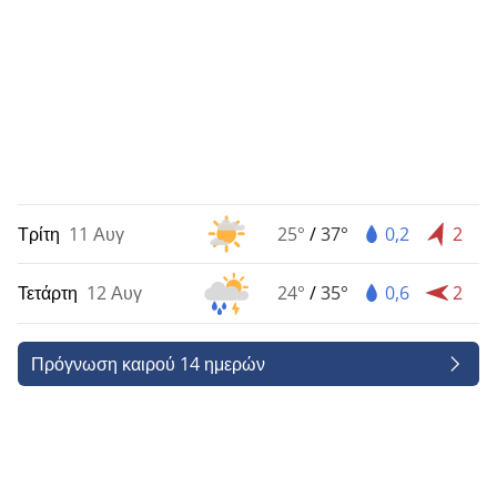
Τρίτη
11 Αυγ
25°
/
37°
0,2
2
Τετάρτη
12 Αυγ
24°
/
35°
0,6
2
Πρόγνωση καιρού 14 ημερών