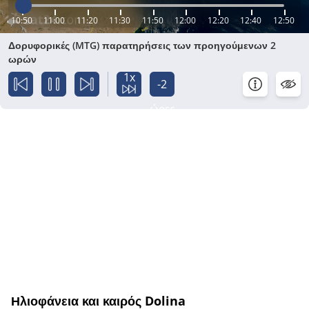
10:50
11:00
11:20
11:30
11:50
12:00
12:20
12:40
12:50
Δορυφορικές (MTG) παρατηρήσεις των προηγούμενων 2
ωρών
1x
-2
ώρες
Ηλιοφάνεια και καιρός Dolina