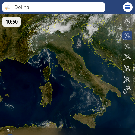
Dolina
10:50
Παρ