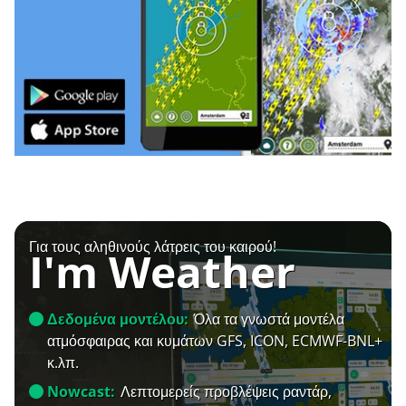
Για τους αληθινούς λάτρεις του καιρού!
I'm Weather
Δεδομένα μοντέλου:
Όλα τα γνωστά μοντέλα
ατμόσφαιρας και κυμάτων GFS, ICON, ECMWF-BNL+
κ.λπ.
Nowcast:
Λεπτομερείς προβλέψεις ραντάρ,