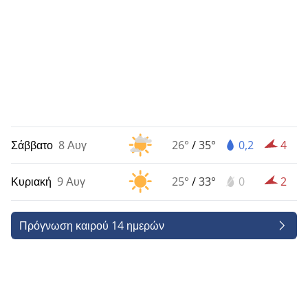
Σάββατο
8 Αυγ
26°
/
35°
0,2
4
Κυριακή
9 Αυγ
25°
/
33°
0
2
Πρόγνωση καιρού 14 ημερών