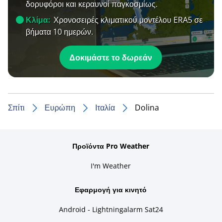
δορυφόροι και κεραυνοί παγκοσμίως.
Κλίμα:
Χρονοσειρές κλιματικού μοντέλου ERA5 σε
βήματα 10 ημερών.
Δοκιμάστε το δωρεάν
Σπίτι
Ευρώπη
Ιταλία
Dolina
Προϊόντα Pro Weather
I'm Weather
Εφαρμογή για κινητό
Android - Lightningalarm Sat24