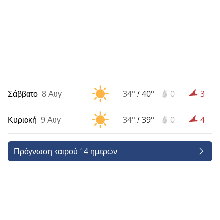
Σάββατο
8 Αυγ
34°
/
40°
0
3
Κυριακή
9 Αυγ
34°
/
39°
0
4
Πρόγνωση καιρού 14 ημερών