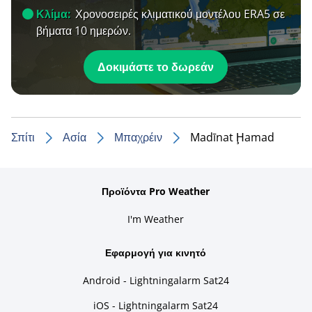
Κλίμα:
Χρονοσειρές κλιματικού μοντέλου ERA5 σε
βήματα 10 ημερών.
Δοκιμάστε το δωρεάν
Σπίτι
Ασία
Μπαχρέιν
Madīnat Ḩamad
Προϊόντα Pro Weather
I'm Weather
Εφαρμογή για κινητό
Android - Lightningalarm Sat24
iOS - Lightningalarm Sat24