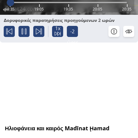
18:35
19:05
19:35
20:05
20:35
Δορυφορικές παρατηρήσεις προηγούμενων 2 ωρών
1x
-2
ώρες
Ηλιοφάνεια και καιρός Madīnat Ḩamad