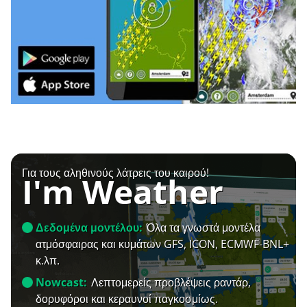
Για τους αληθινούς λάτρεις του καιρού!
I'm Weather
Δεδομένα μοντέλου:
Όλα τα γνωστά μοντέλα
ατμόσφαιρας και κυμάτων GFS, ICON, ECMWF-BNL+
κ.λπ.
Nowcast:
Λεπτομερείς προβλέψεις ραντάρ,
δορυφόροι και κεραυνοί παγκοσμίως.