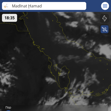
Madīnat Ḩamad
18:35
Παρ