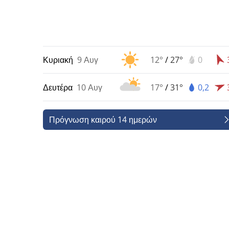
Κυριακή
9 Αυγ
12°
/
27°
0
Δευτέρα
10 Αυγ
17°
/
31°
0,2
Πρόγνωση καιρού 14 ημερών