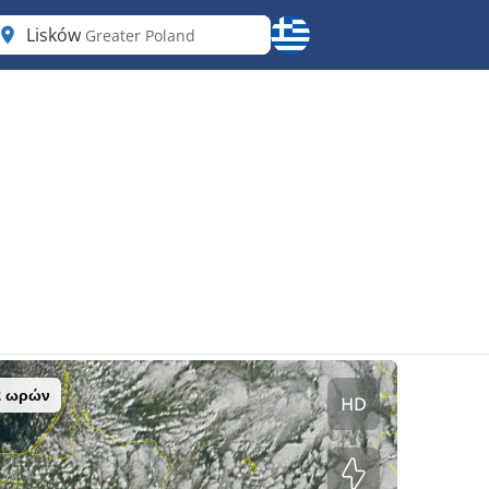
Lisków
Greater Poland
2 ωρών