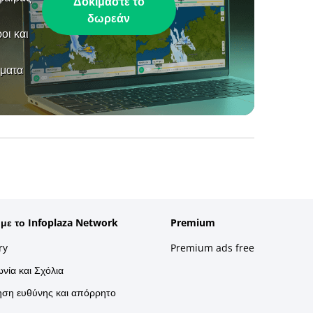
Δοκιμάστε το
δωρεάν
οι και
ήματα
 με το Infoplaza Network
Premium
ry
Premium ads free
νία και Σχόλια
ση ευθύνης και απόρρητο