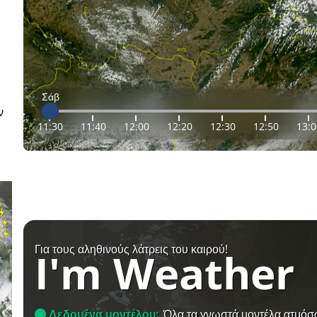
Σάβ
ν
11:30
11:40
12:00
12:20
12:30
12:50
13:0
Για τους αληθινούς λάτρεις του καιρού!
I'm Weather
Δεδομένα μοντέλου:
Όλα τα γνωστά μοντέλα ατμόσ