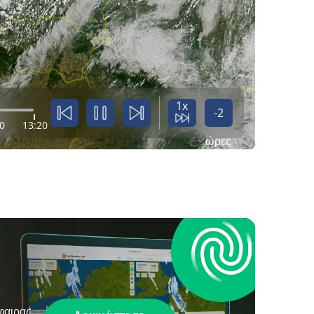
1x
-2
0
13:20
ώρες
φαιρας