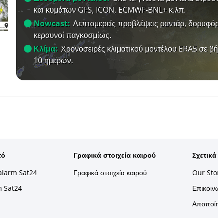
και κυμάτων GFS, ICON, ECMWF-BNL+ κ.λπ.
Nowcast:
Λεπτομερείς προβλέψεις ραντάρ, δορυφόρ
κεραυνοί παγκοσμίως.
Κλίμα:
Χρονοσειρές κλιματικού μοντέλου ERA5 σε β
10 ημερών.
τό
Γραφικά στοιχεία καιρού
Σχετικά
alarm Sat24
Γραφικά στοιχεία καιρού
Our Sto
m Sat24
Επικοινω
Αποποίη