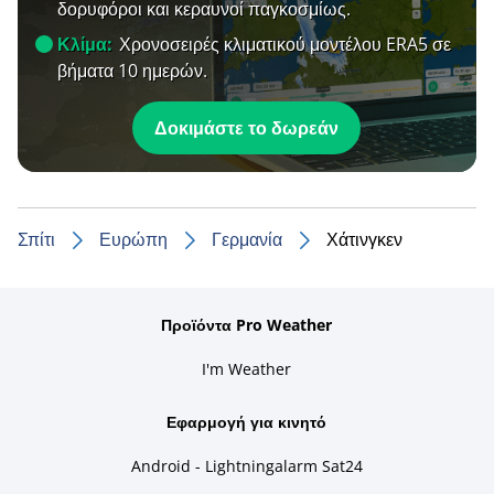
δορυφόροι και κεραυνοί παγκοσμίως.
Κλίμα:
Χρονοσειρές κλιματικού μοντέλου ERA5 σε
βήματα 10 ημερών.
Δοκιμάστε το δωρεάν
Σπίτι
Ευρώπη
Γερμανία
Χάτινγκεν
Προϊόντα Pro Weather
I'm Weather
Εφαρμογή για κινητό
Android - Lightningalarm Sat24