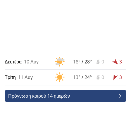
Δευτέρα
10 Αυγ
18°
/
28°
0
3
Τρίτη
11 Αυγ
13°
/
24°
0
3
Πρόγνωση καιρού 14 ημερών