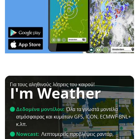
Για τους αληθινούς λάτρεις του καιρού!
I'm Weather
Δεδομένα μοντέλου:
Όλα τα γνωστά μοντέλα
ατμόσφαιρας και κυμάτων GFS, ICON, ECMWF-BNL+
κ.λπ.
Nowcast:
Λεπτομερείς προβλέψεις ραντάρ,