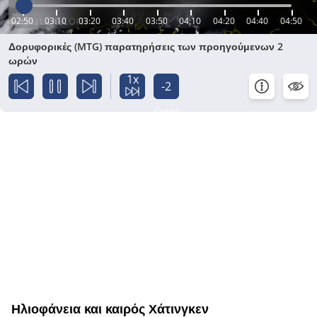
02:50
03:10
03:20
03:40
03:50
04:10
04:20
04:40
04:50
Δορυφορικές (MTG) παρατηρήσεις των προηγούμενων 2
ωρών
1x
-2
ώρες
Ηλιοφάνεια και καιρός Χάτινγκεν