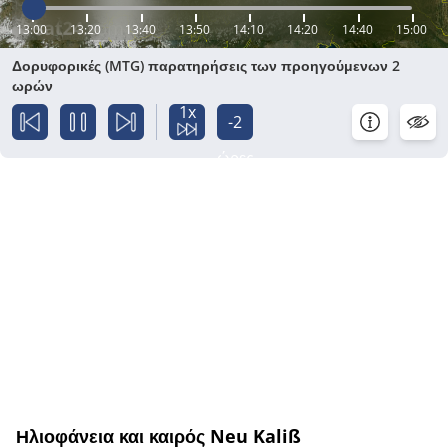
13:00
13:20
13:40
13:50
14:10
14:20
14:40
15:00
Δορυφορικές (MTG) παρατηρήσεις των προηγούμενων 2
ωρών
1x
-2
ώρες
Ηλιοφάνεια και καιρός Neu Kaliß