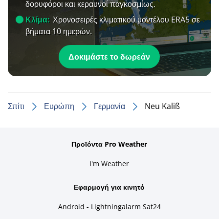
δορυφόροι και κεραυνοί παγκοσμίως.
Κλίμα:
Χρονοσειρές κλιματικού μοντέλου ERA5 σε
βήματα 10 ημερών.
Δοκιμάστε το δωρεάν
Σπίτι
Ευρώπη
Γερμανία
Neu Kaliß
Προϊόντα Pro Weather
I'm Weather
Εφαρμογή για κινητό
Android - Lightningalarm Sat24