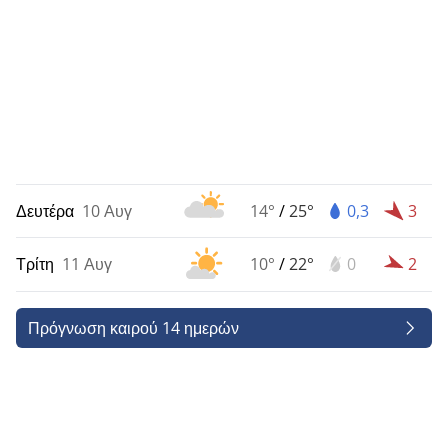
Δευτέρα
10 Αυγ
14°
/
25°
0,3
3
Τρίτη
11 Αυγ
10°
/
22°
0
2
Πρόγνωση καιρού 14 ημερών