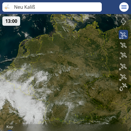
Neu Kaliß
13:00
Κυρ