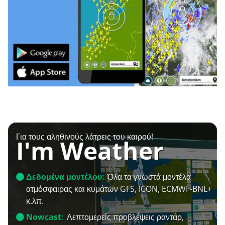
Για τους αληθινούς λάτρεις του καιρού!
I'm Weather
Δεδομένα μοντέλου:
Όλα τα γνωστά μοντέλα
ατμόσφαιρας και κυμάτων GFS, ICON, ECMWF-BNL+
κ.λπ.
Nowcast:
Λεπτομερείς προβλέψεις ραντάρ,