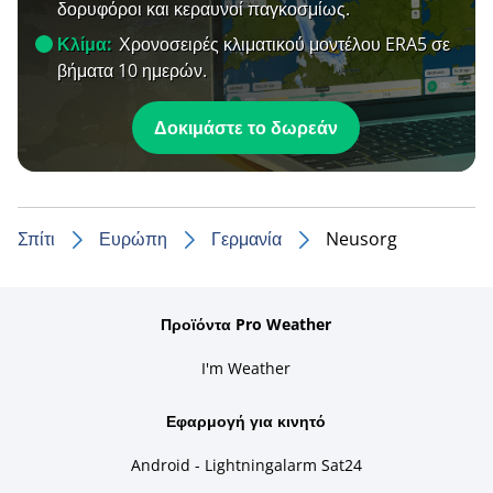
δορυφόροι και κεραυνοί παγκοσμίως.
Κλίμα:
Χρονοσειρές κλιματικού μοντέλου ERA5 σε
βήματα 10 ημερών.
Δοκιμάστε το δωρεάν
Σπίτι
Ευρώπη
Γερμανία
Neusorg
Προϊόντα Pro Weather
I'm Weather
Εφαρμογή για κινητό
Android - Lightningalarm Sat24