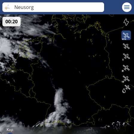
Neusorg
00:20
Κυρ