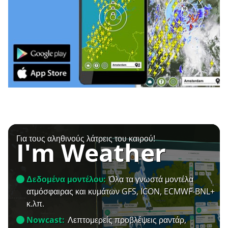
Για τους αληθινούς λάτρεις του καιρού!
I'm Weather
Δεδομένα μοντέλου:
Όλα τα γνωστά μοντέλα
ατμόσφαιρας και κυμάτων GFS, ICON, ECMWF-BNL+
κ.λπ.
Nowcast:
Λεπτομερείς προβλέψεις ραντάρ,