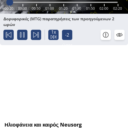
00:20
00:30
00:50
01:00
01:20
01:30
01:50
02:00
02:20
Δορυφορικές (MTG) παρατηρήσεις των προηγούμενων 2
ωρών
1x
-2
ώρες
Ηλιοφάνεια και καιρός Neusorg