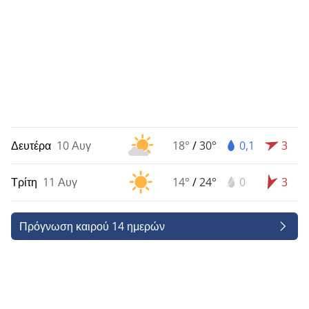
Δευτέρα
10 Αυγ
18°
/
30°
0,1
3
Τρίτη
11 Αυγ
14°
/
24°
0
3
Πρόγνωση καιρού 14 ημερών