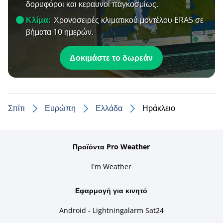
δορυφόροι και κεραυνοί παγκοσμίως.
Κλίμα:
Χρονοσειρές κλιματικού μοντέλου ERA5 σε
βήματα 10 ημερών.
Δοκιμάστε το δωρεάν
Σπίτι
Ευρώπη
Ελλάδα
Ηράκλειο
Προϊόντα Pro Weather
I'm Weather
Εφαρμογή για κινητό
Android - Lightningalarm Sat24