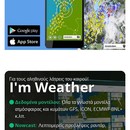
Για τους αληθινούς λάτρεις του καιρού!
I'm Weather
Δεδομένα μοντέλου:
Όλα τα γνωστά μοντέλα
ατμόσφαιρας και κυμάτων GFS, ICON, ECMWF-BNL+
κ.λπ.
Nowcast:
Λεπτομερείς προβλέψεις ραντάρ,