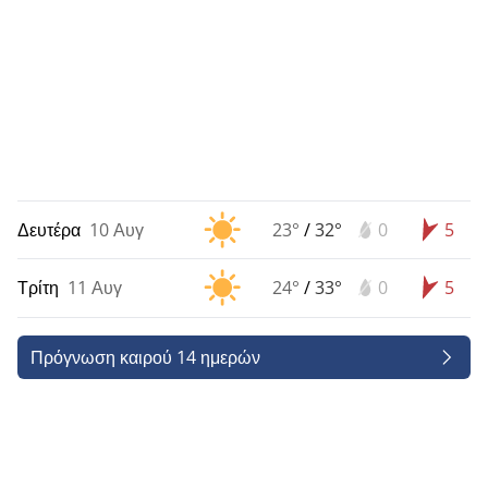
Δευτέρα
10 Αυγ
23°
/
32°
0
5
Τρίτη
11 Αυγ
24°
/
33°
0
5
Πρόγνωση καιρού 14 ημερών