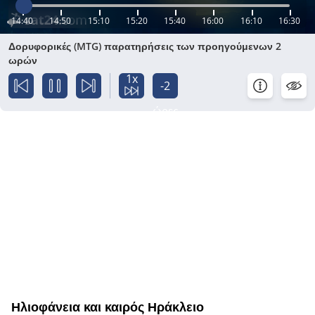
14:40
14:50
15:10
15:20
15:40
16:00
16:10
16:30
Δορυφορικές (MTG) παρατηρήσεις των προηγούμενων 2
ωρών
1x
-2
ώρες
Ηλιοφάνεια και καιρός Ηράκλειο