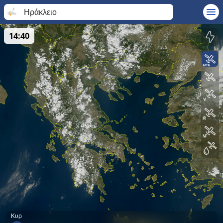
Ηράκλειο
14:40
Κυρ