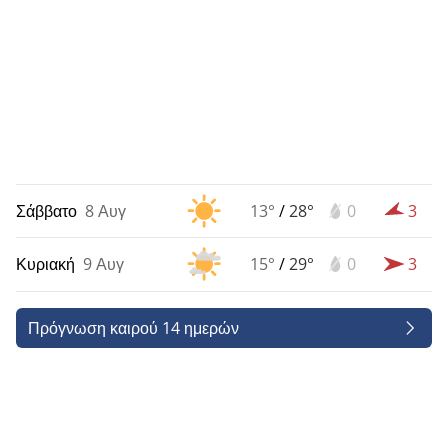
Σάββατο
8 Αυγ
13°
/
28°
0
3
Κυριακή
9 Αυγ
15°
/
29°
0
3
Πρόγνωση καιρού 14 ημερών