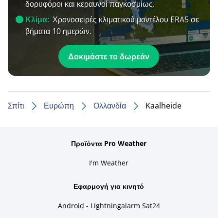
δορυφόροι και κεραυνοί παγκοσμίως.
Κλίμα:
Χρονοσειρές κλιματικού μοντέλου ERA5 σε
βήματα 10 ημερών.
Δοκιμάστε το δωρεάν
Σπίτι
Ευρώπη
Ολλανδία
Kaalheide
Προϊόντα Pro Weather
I'm Weather
Εφαρμογή για κινητό
Android - Lightningalarm Sat24