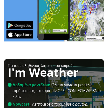
Για τους αληθινούς λάτρεις του καιρού!
I'm Weather
Δεδομένα μοντέλου:
Όλα τα γνωστά μοντέλα
ατμόσφαιρας και κυμάτων GFS, ICON, ECMWF-BNL+
κ.λπ.
Nowcast:
Λεπτομερείς προβλέψεις ραντάρ,