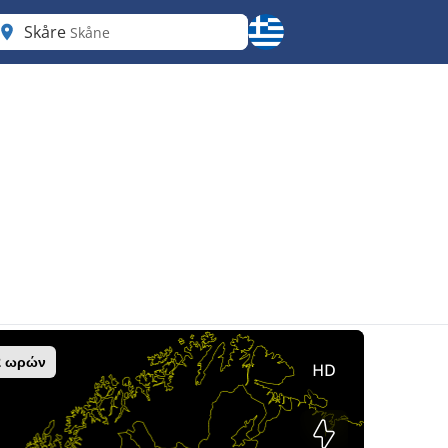
Skåre
Skåne
2 ωρών