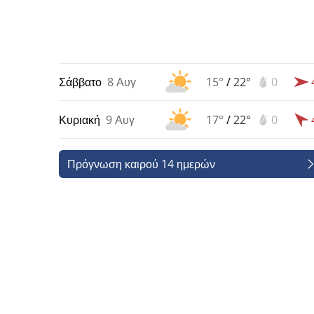
Σάββατο
8 Αυγ
15°
/
22°
0
Κυριακή
9 Αυγ
17°
/
22°
0
Πρόγνωση καιρού 14 ημερών