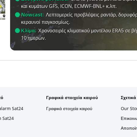
και κυμάτων GFS, ICON, ECMWF-BNL+ κ.λπ.
Nowcast:
Λεπτομερείς προβλέψεις ραντάρ, δορυφόρ
κεραυνοί παγκοσμίως.
Κλίμα:
Χρονοσειρές κλιματικού μοντέλου ERA5 σε β
10 ημερών.
τό
Γραφικά στοιχεία καιρού
Σχετικά
alarm Sat24
Γραφικά στοιχεία καιρού
Our Sto
m Sat24
Επικοινω
Αποποίη