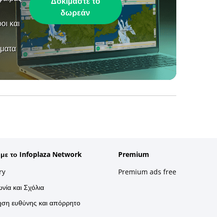
Δοκιμάστε το
δωρεάν
οι και
ήματα
 με το Infoplaza Network
Premium
ry
Premium ads free
νία και Σχόλια
ση ευθύνης και απόρρητο