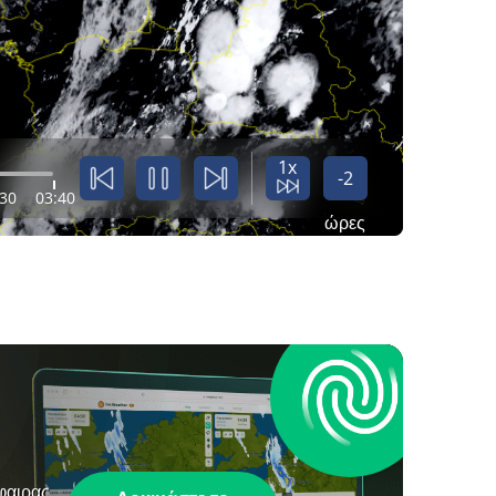
1x
-2
:30
03:40
ώρες
φαιρας