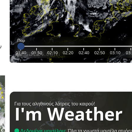
Παρ
ν
01:40
01:50
02:10
02:20
02:40
02:50
03:10
03
Για τους αληθινούς λάτρεις του καιρού!
I'm Weather
Δεδομένα μοντέλου:
Όλα τα γνωστά μοντέλα ατμόσ