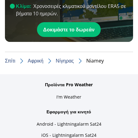
Κλίμα:
Χρονοσειρές κλιματικού μοντέλου ERA5 σε
βήματα 10 ημερών.
Δοκιμάστε το δωρεάν
Σπίτι
Αφρική
Νίγηρας
Niamey
Προϊόντα Pro Weather
I'm Weather
Εφαρμογή για κινητό
Android - Lightningalarm Sat24
iOS - Lightningalarm Sat24