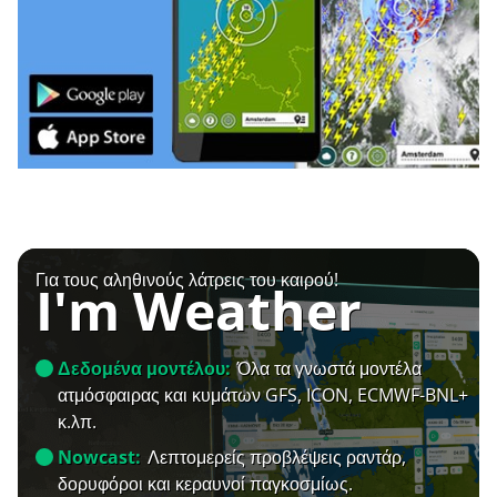
Για τους αληθινούς λάτρεις του καιρού!
I'm Weather
Δεδομένα μοντέλου:
Όλα τα γνωστά μοντέλα
ατμόσφαιρας και κυμάτων GFS, ICON, ECMWF-BNL+
κ.λπ.
Nowcast:
Λεπτομερείς προβλέψεις ραντάρ,
δορυφόροι και κεραυνοί παγκοσμίως.