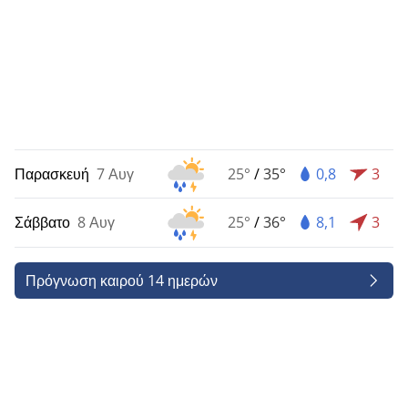
Παρασκευή
7 Αυγ
25°
/
35°
0,8
3
Σάββατο
8 Αυγ
25°
/
36°
8,1
3
Πρόγνωση καιρού 14 ημερών