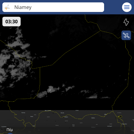
Niamey
03:30
Πέμ