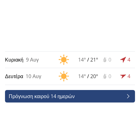
Κυριακή
9 Αυγ
14°
/
21°
0
4
Δευτέρα
10 Αυγ
14°
/
20°
0
4
Πρόγνωση καιρού 14 ημερών