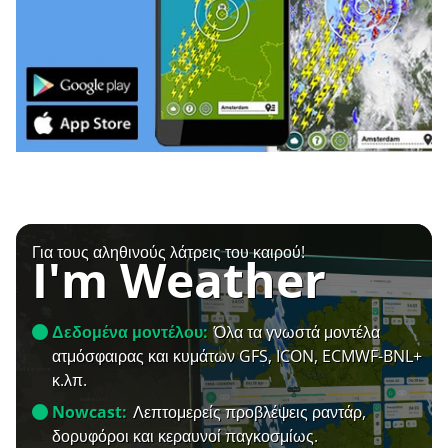
Για τους αληθινούς λάτρεις του καιρού!
I'm Weather
Δεδομένα μοντέλου:
Όλα τα γνωστά μοντέλα
ατμόσφαιρας και κυμάτων GFS, ICON, ECMWF-BNL+
κ.λπ.
Nowcast:
Λεπτομερείς προβλέψεις ραντάρ,
δορυφόροι και κεραυνοί παγκοσμίως.