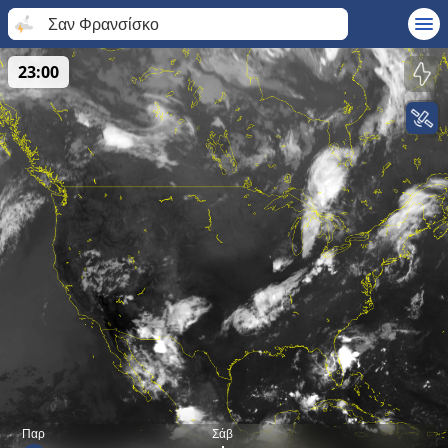
Σαν Φρανσίσκο
23:00
Παρ
Σάβ