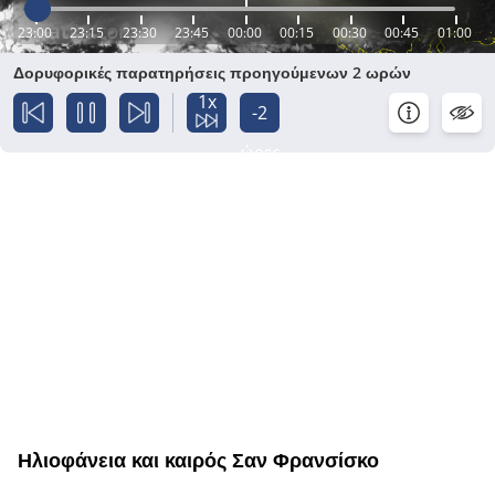
23:00
23:15
23:30
23:45
00:00
00:15
00:30
00:45
01:00
Δορυφορικές παρατηρήσεις προηγούμενων 2 ωρών
1x
-2
ώρες
Ηλιοφάνεια και καιρός Σαν Φρανσίσκο