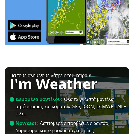
Για τους αληθινούς λάτρεις του καιρού!
I'm Weather
Δεδομένα μοντέλου:
Όλα τα γνωστά μοντέλα
ατμόσφαιρας και κυμάτων GFS, ICON, ECMWF-BNL+
κ.λπ.
Nowcast:
Λεπτομερείς προβλέψεις ραντάρ,
δορυφόροι και κεραυνοί παγκοσμίως.