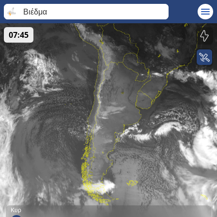
Βιέδμα
07:45
Κυρ