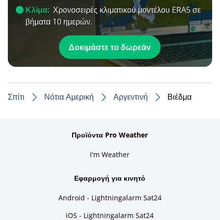
Κλίμα:
Χρονοσειρές κλιματικού μοντέλου ERA5 σε
βήματα 10 ημερών.
Δοκιμάστε το δωρεάν
Σπίτι
Νότια Αμερική
Αργεντινή
Βιέδμα
Προϊόντα Pro Weather
I'm Weather
Εφαρμογή για κινητό
Android - Lightningalarm Sat24
iOS - Lightningalarm Sat24