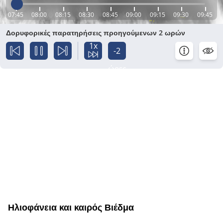
07:45
08:00
08:15
08:30
08:45
09:00
09:15
09:30
09:45
Δορυφορικές παρατηρήσεις προηγούμενων 2 ωρών
1x
-2
ώρες
Ηλιοφάνεια και καιρός Βιέδμα