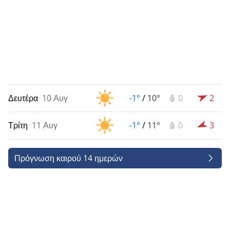
Δευτέρα
10 Αυγ
-1°
/
10°
0
2
Τρίτη
11 Αυγ
-1°
/
11°
0
3
Πρόγνωση καιρού 14 ημερών