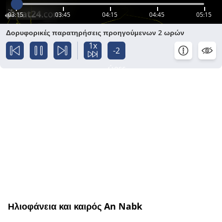
03:15
03:45
04:15
04:45
05:15
Δορυφορικές παρατηρήσεις προηγούμενων 2 ωρών
1x
-2
ώρες
Ηλιοφάνεια και καιρός An Nabk