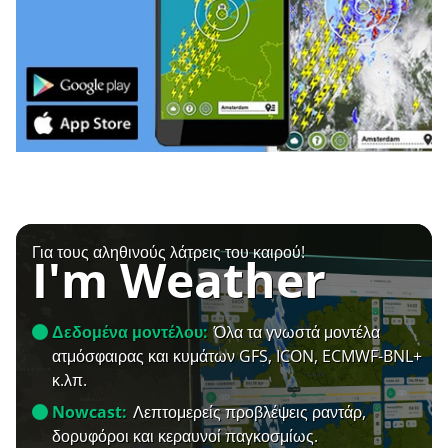
Για τους αληθινούς λάτρεις του καιρού!
I'm Weather
Δεδομένα μοντέλου:
Όλα τα γνωστά μοντέλα
ατμόσφαιρας και κυμάτων GFS, ICON, ECMWF-BNL+
κ.λπ.
Nowcast:
Λεπτομερείς προβλέψεις ραντάρ,
δορυφόροι και κεραυνοί παγκοσμίως.