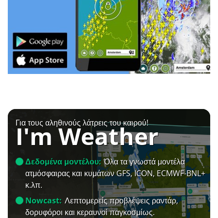
Για τους αληθινούς λάτρεις του καιρού!
I'm Weather
Δεδομένα μοντέλου:
Όλα τα γνωστά μοντέλα
ατμόσφαιρας και κυμάτων GFS, ICON, ECMWF-BNL+
κ.λπ.
Nowcast:
Λεπτομερείς προβλέψεις ραντάρ,
δορυφόροι και κεραυνοί παγκοσμίως.