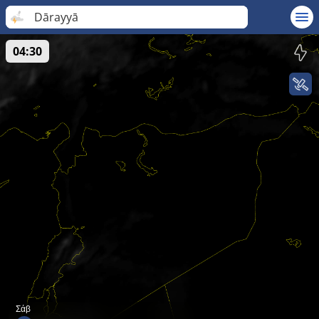
Dārayyā
04:30
Σάβ