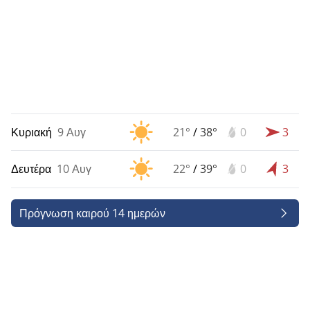
Κυριακή
9 Αυγ
21°
/
38°
0
3
Δευτέρα
10 Αυγ
22°
/
39°
0
3
Πρόγνωση καιρού 14 ημερών