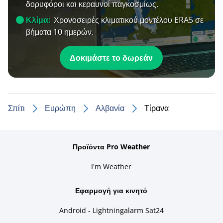
δορυφόροι και κεραυνοί παγκοσμίως.
Κλίμα:
Χρονοσειρές κλιματικού μοντέλου ERA5 σε
βήματα 10 ημερών.
Δοκιμάστε το δωρεάν
Σπίτι
Ευρώπη
Αλβανία
Τίρανα
Προϊόντα Pro Weather
I'm Weather
Εφαρμογή για κινητό
Android - Lightningalarm Sat24