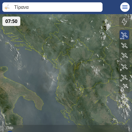
Τίρανα
07:50
Παρ