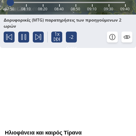
07:50
08:10
08:20
08:40
08:50
09:10
09:30
09:40
Δορυφορικές (MTG) παρατηρήσεις των προηγούμενων 2
ωρών
1x
-2
ώρες
Ηλιοφάνεια και καιρός Τίρανα