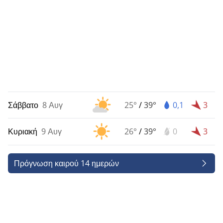
Σάββατο
8 Αυγ
25°
/
39°
0,1
3
Κυριακή
9 Αυγ
26°
/
39°
0
3
Πρόγνωση καιρού 14 ημερών