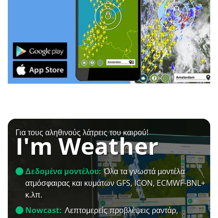
Για τους αληθινούς λάτρεις του καιρού!
I'm Weather
Δεδομένα μοντέλου:
Όλα τα γνωστά μοντέλα
ατμόσφαιρας και κυμάτων GFS, ICON, ECMWF-BNL+
κ.λπ.
Nowcast:
Λεπτομερείς προβλέψεις ραντάρ,