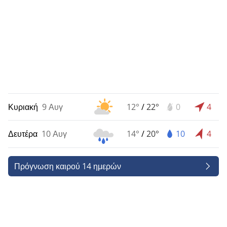
Κυριακή
9 Αυγ
12°
/
22°
0
4
Δευτέρα
10 Αυγ
14°
/
20°
10
4
Πρόγνωση καιρού 14 ημερών