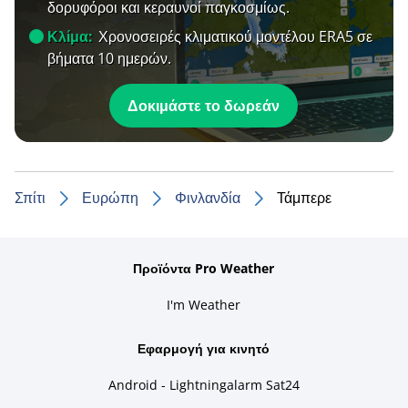
δορυφόροι και κεραυνοί παγκοσμίως.
Κλίμα:
Χρονοσειρές κλιματικού μοντέλου ERA5 σε
βήματα 10 ημερών.
Δοκιμάστε το δωρεάν
Σπίτι
Ευρώπη
Φινλανδία
Τάμπερε
Προϊόντα Pro Weather
I'm Weather
Εφαρμογή για κινητό
Android - Lightningalarm Sat24