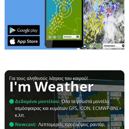
Για τους αληθινούς λάτρεις του καιρού!
I'm Weather
Δεδομένα μοντέλου:
Όλα τα γνωστά μοντέλα
ατμόσφαιρας και κυμάτων GFS, ICON, ECMWF-BNL+
κ.λπ.
Nowcast:
Λεπτομερείς προβλέψεις ραντάρ,