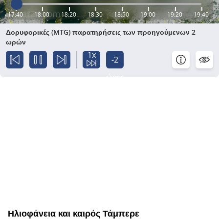
17:40
18:00
18:20
18:30
18:50
19:00
19:20
19:40
Δορυφορικές (MTG) παρατηρήσεις των προηγούμενων 2
ωρών
1x
-2
ώρες
Ηλιοφάνεια και καιρός Τάμπερε