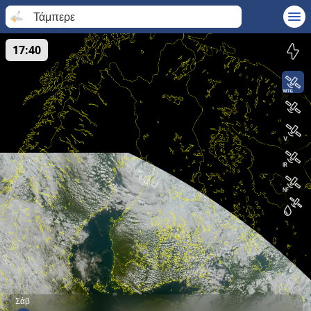
Τάμπερε
17:40
Σάβ