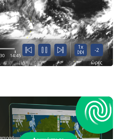
1x
-2
:30
14:45
ώρες
φαιρας