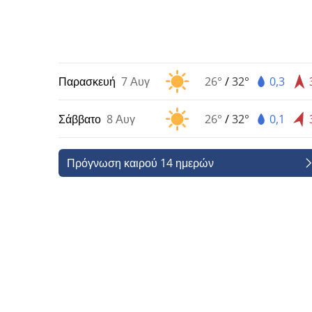
Παρασκευή
7 Αυγ
26°
/
32°
0,3
Σάββατο
8 Αυγ
26°
/
32°
0,1
Πρόγνωση καιρού 14 ημερών