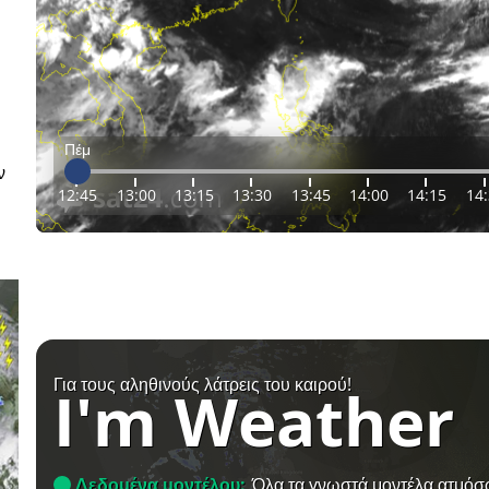
Πέμ
ν
12:45
13:00
13:15
13:30
13:45
14:00
14:15
14
Για τους αληθινούς λάτρεις του καιρού!
I'm Weather
Δεδομένα μοντέλου:
Όλα τα γνωστά μοντέλα ατμόσ