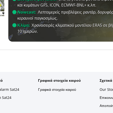
και κυμάτων GFS, ICON, ECMWF-BNL+ κ.λπ.
Nowcast:
Λεπτομερείς προβλέψεις ραντάρ, δορυφόρ
κεραυνοί παγκοσμίως.
Κλίμα:
Χρονοσειρές κλιματικού μοντέλου ERA5 σε β
10 ημερών.
τό
Γραφικά στοιχεία καιρού
Σχετικά
alarm Sat24
Γραφικά στοιχεία καιρού
Our Sto
m Sat24
Επικοινω
Αποποίη