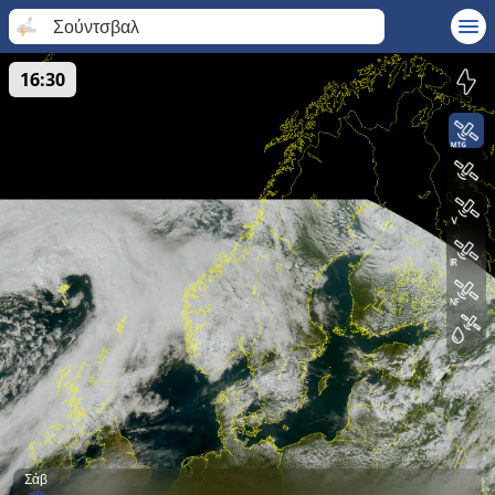
Σούντσβαλ
16:30
Σάβ