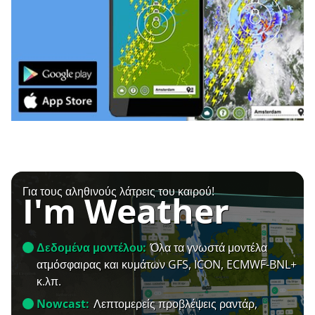
Για τους αληθινούς λάτρεις του καιρού!
I'm Weather
Δεδομένα μοντέλου:
Όλα τα γνωστά μοντέλα
ατμόσφαιρας και κυμάτων GFS, ICON, ECMWF-BNL+
κ.λπ.
Nowcast:
Λεπτομερείς προβλέψεις ραντάρ,