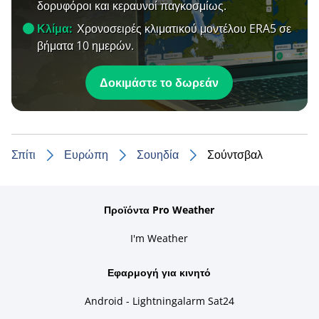
δορυφόροι και κεραυνοί παγκοσμίως.
Κλίμα:
Χρονοσειρές κλιματικού μοντέλου ERA5 σε
βήματα 10 ημερών.
Δοκιμάστε το δωρεάν
Σπίτι
Ευρώπη
Σουηδία
Σούντσβαλ
Προϊόντα Pro Weather
I'm Weather
Εφαρμογή για κινητό
Android - Lightningalarm Sat24