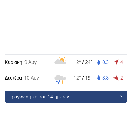
Κυριακή
9 Αυγ
12°
/
24°
0,3
4
Δευτέρα
10 Αυγ
12°
/
19°
8,8
2
Πρόγνωση καιρού 14 ημερών