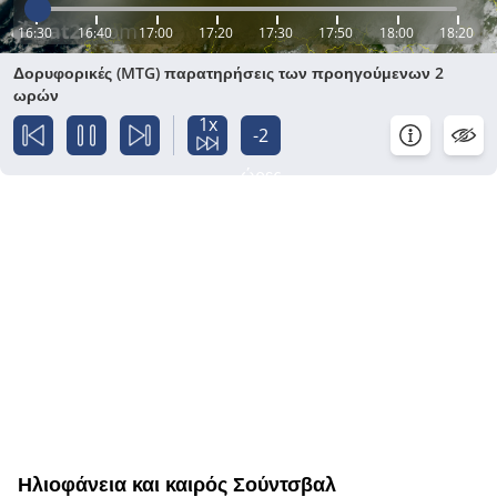
16:30
16:40
17:00
17:20
17:30
17:50
18:00
18:20
Δορυφορικές (MTG) παρατηρήσεις των προηγούμενων 2
ωρών
1x
-2
ώρες
Ηλιοφάνεια και καιρός Σούντσβαλ