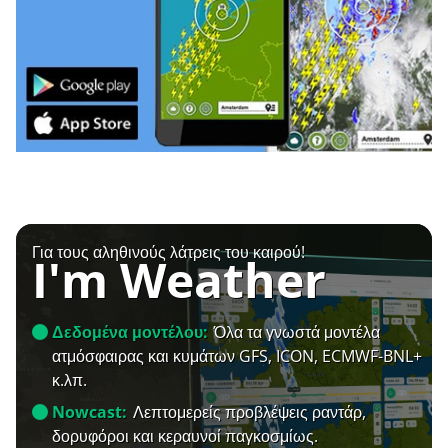
Για τους αληθινούς λάτρεις του καιρού!
I'm Weather
Δεδομένα μοντέλου:
Όλα τα γνωστά μοντέλα
ατμόσφαιρας και κυμάτων GFS, ICON, ECMWF-BNL+
κ.λπ.
Nowcast:
Λεπτομερείς προβλέψεις ραντάρ,
δορυφόροι και κεραυνοί παγκοσμίως.