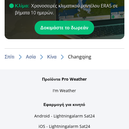
Κλίμα:
Χρονοσειρές κλιματικού μοντέλου ERA5 σε
βήματα 10 ημερών.
Δοκιμάστε το δωρεάν
Σπίτι
Ασία
Κίνα
Changqing
Προϊόντα Pro Weather
I'm Weather
Εφαρμογή για κινητό
Android - Lightningalarm Sat24
iOS - Lightningalarm Sat24