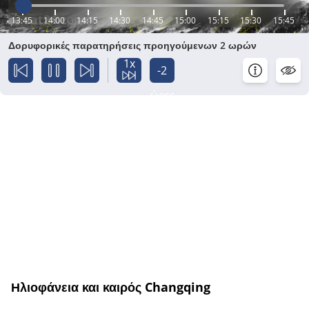
13:45
14:00
14:15
14:30
14:45
15:00
15:15
15:30
15:45
Δορυφορικές παρατηρήσεις προηγούμενων 2 ωρών
1x
-2
ώρες
Ηλιοφάνεια και καιρός Changqing