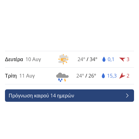
Δευτέρα
10 Αυγ
24°
/
34°
0,1
3
Τρίτη
11 Αυγ
24°
/
26°
15,3
2
Πρόγνωση καιρού 14 ημερών