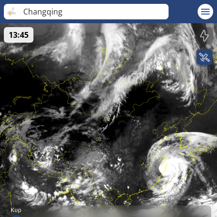
Changqing
13:45
Κυρ