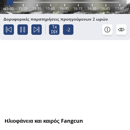
15:00
15:15
15:30
15:45
16:00
16:15
16:30
16:45
17:00
Δορυφορικές παρατηρήσεις προηγούμενων 2 ωρών
1x
-2
ώρες
Ηλιοφάνεια και καιρός Fangcun