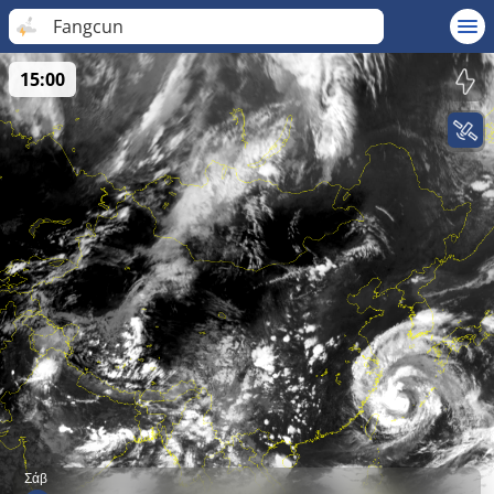
Fangcun
15:00
Σάβ