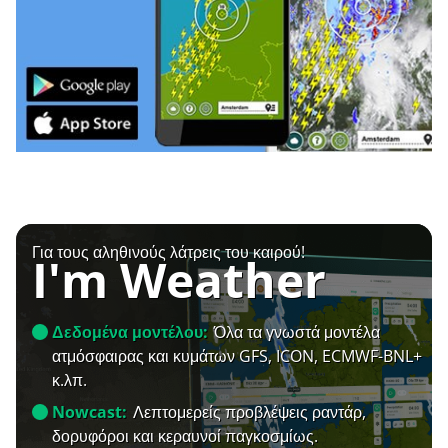
Για τους αληθινούς λάτρεις του καιρού!
I'm Weather
Δεδομένα μοντέλου:
Όλα τα γνωστά μοντέλα
ατμόσφαιρας και κυμάτων GFS, ICON, ECMWF-BNL+
κ.λπ.
Nowcast:
Λεπτομερείς προβλέψεις ραντάρ,
δορυφόροι και κεραυνοί παγκοσμίως.