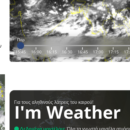
Παρ
ν
15:45
16:00
16:15
16:30
16:45
17:00
17:15
17
Για τους αληθινούς λάτρεις του καιρού!
I'm Weather
Δεδομένα μοντέλου:
Όλα τα γνωστά μοντέλα ατμόσ