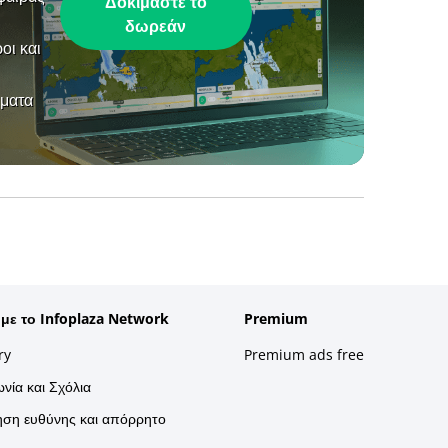
Δοκιμάστε το
δωρεάν
οι και
ήματα
 με το Infoplaza Network
Premium
ry
Premium ads free
νία και Σχόλια
ση ευθύνης και απόρρητο