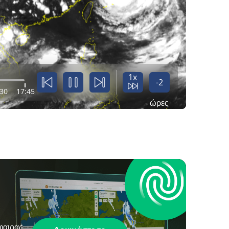
1x
-2
:30
17:45
ώρες
φαιρας