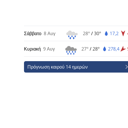
Σάββατο
8 Αυγ
28°
/
30°
17,2
Κυριακή
9 Αυγ
27°
/
28°
278,4
Πρόγνωση καιρού 14 ημερών