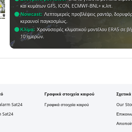
και κυμάτων GFS, ICON, ECMWF-BNL+ κ.λπ.
Nowcast:
Λεπτομερείς προβλέψεις ραντάρ, δορυφόρ
κεραυνοί παγκοσμίως.
Κλίμα:
Χρονοσειρές κλιματικού μοντέλου ERA5 σε β
10 ημερών.
τό
Γραφικά στοιχεία καιρού
Σχετικά
alarm Sat24
Γραφικά στοιχεία καιρού
Our Sto
m Sat24
Επικοινω
Αποποίη