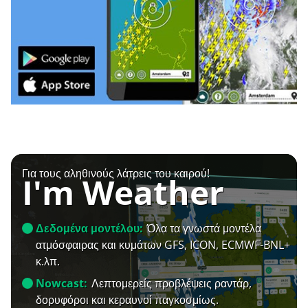
Για τους αληθινούς λάτρεις του καιρού!
I'm Weather
Δεδομένα μοντέλου:
Όλα τα γνωστά μοντέλα
ατμόσφαιρας και κυμάτων GFS, ICON, ECMWF-BNL+
κ.λπ.
Nowcast:
Λεπτομερείς προβλέψεις ραντάρ,
δορυφόροι και κεραυνοί παγκοσμίως.