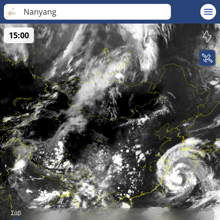
Nanyang
15:00
Σάβ