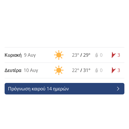
Κυριακή
9 Αυγ
23°
/
29°
0
3
Δευτέρα
10 Αυγ
22°
/
31°
0
3
Πρόγνωση καιρού 14 ημερών