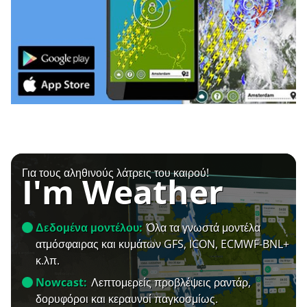
Για τους αληθινούς λάτρεις του καιρού!
I'm Weather
Δεδομένα μοντέλου:
Όλα τα γνωστά μοντέλα
ατμόσφαιρας και κυμάτων GFS, ICON, ECMWF-BNL+
κ.λπ.
Nowcast:
Λεπτομερείς προβλέψεις ραντάρ,
δορυφόροι και κεραυνοί παγκοσμίως.