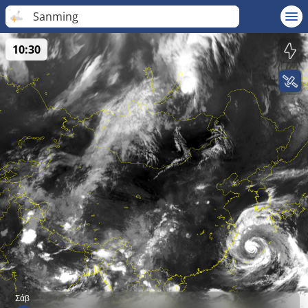
Sanming
10:30
Σάβ