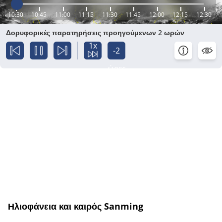
10:30
10:45
11:00
11:15
11:30
11:45
12:00
12:15
12:30
Δορυφορικές παρατηρήσεις προηγούμενων 2 ωρών
1x
-2
ώρες
Ηλιοφάνεια και καιρός Sanming