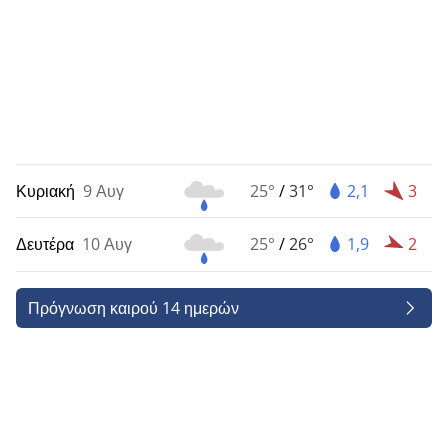
Κυριακή
9 Αυγ
25°
/
31°
2,1
3
Δευτέρα
10 Αυγ
25°
/
26°
1,9
2
Πρόγνωση καιρού 14 ημερών