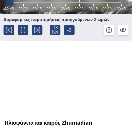
22:45
23:00
23:15
23:30
23:45
00:00
00:15
00:30
00:45
Δορυφορικές παρατηρήσεις προηγούμενων 2 ωρών
1x
-2
ώρες
Ηλιοφάνεια και καιρός Zhumadian