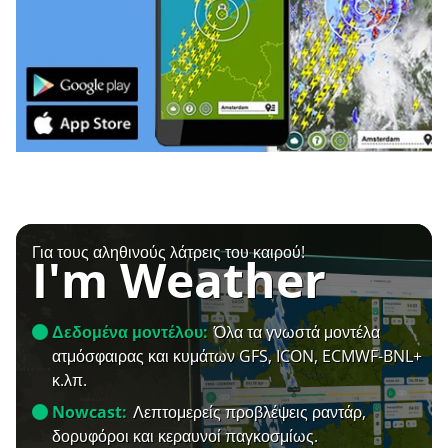
Για τους αληθινούς λάτρεις του καιρού!
I'm Weather
Δεδομένα μοντέλου:
Όλα τα γνωστά μοντέλα
ατμόσφαιρας και κυμάτων GFS, ICON, ECMWF-BNL+
κ.λπ.
Nowcast:
Λεπτομερείς προβλέψεις ραντάρ,
δορυφόροι και κεραυνοί παγκοσμίως.