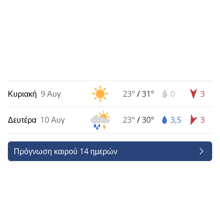
Κυριακή
9 Αυγ
23°
/
31°
0
3
Δευτέρα
10 Αυγ
23°
/
30°
3,5
3
Πρόγνωση καιρού 14 ημερών