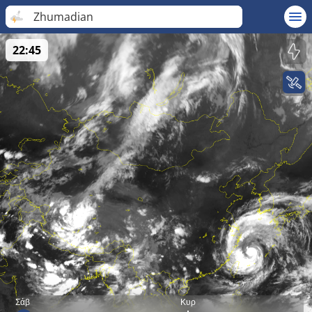
Zhumadian
22:45
Σάβ
Κυρ