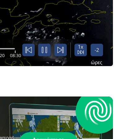
1x
-2
:20
08:30
ώρες
φαιρας