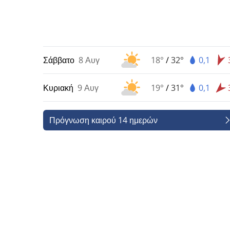
Σάββατο
8 Αυγ
18°
/
32°
0,1
Κυριακή
9 Αυγ
19°
/
31°
0,1
Πρόγνωση καιρού 14 ημερών