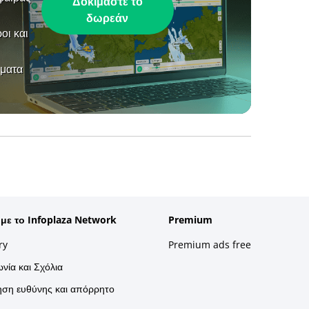
Δοκιμάστε το
δωρεάν
οι και
ήματα
 με το Infoplaza Network
Premium
ry
Premium ads free
νία και Σχόλια
ση ευθύνης και απόρρητο