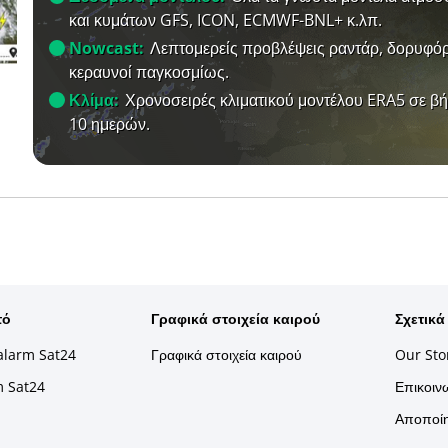
και κυμάτων GFS, ICON, ECMWF-BNL+ κ.λπ.
Nowcast:
Λεπτομερείς προβλέψεις ραντάρ, δορυφόρ
κεραυνοί παγκοσμίως.
Κλίμα:
Χρονοσειρές κλιματικού μοντέλου ERA5 σε β
10 ημερών.
τό
Γραφικά στοιχεία καιρού
Σχετικά
alarm Sat24
Γραφικά στοιχεία καιρού
Our Sto
m Sat24
Επικοινω
Αποποίη