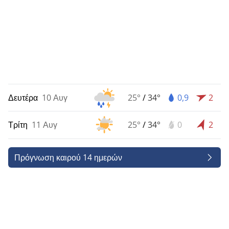
Δευτέρα
10 Αυγ
25°
/
34°
0,9
2
Τρίτη
11 Αυγ
25°
/
34°
0
2
Πρόγνωση καιρού 14 ημερών