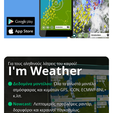
Για τους αληθινούς λάτρεις του καιρού!
I'm Weather
Δεδομένα μοντέλου:
Όλα τα γνωστά μοντέλα
ατμόσφαιρας και κυμάτων GFS, ICON, ECMWF-BNL+
κ.λπ.
Nowcast:
Λεπτομερείς προβλέψεις ραντάρ,
δορυφόροι και κεραυνοί παγκοσμίως.