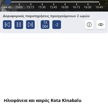
14:45
15:00
15:15
15:30
15:45
16:00
16:15
16:30
16:45
Δορυφορικές παρατηρήσεις προηγούμενων 2 ωρών
1x
-2
ώρες
Ηλιοφάνεια και καιρός Kota Kinabalu