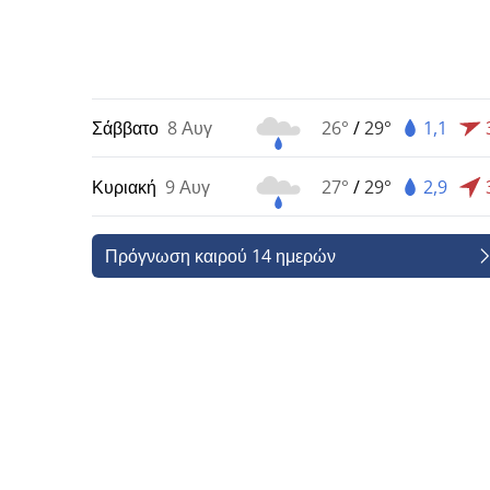
Σάββατο
8 Αυγ
26°
/
29°
1,1
Κυριακή
9 Αυγ
27°
/
29°
2,9
Πρόγνωση καιρού 14 ημερών