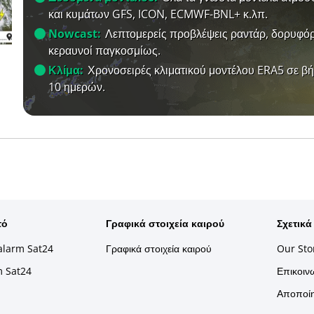
και κυμάτων GFS, ICON, ECMWF-BNL+ κ.λπ.
Nowcast:
Λεπτομερείς προβλέψεις ραντάρ, δορυφόρ
κεραυνοί παγκοσμίως.
Κλίμα:
Χρονοσειρές κλιματικού μοντέλου ERA5 σε β
10 ημερών.
τό
Γραφικά στοιχεία καιρού
Σχετικά
alarm Sat24
Γραφικά στοιχεία καιρού
Our Sto
m Sat24
Επικοινω
Αποποίη