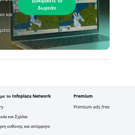
Δοκιμάστε το
δωρεάν
οι και
ήματα
 με το Infoplaza Network
Premium
ry
Premium ads free
νία και Σχόλια
ση ευθύνης και απόρρητο