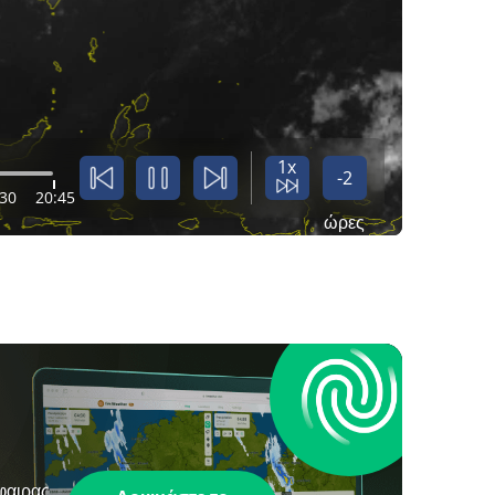
1x
-2
:30
20:45
ώρες
φαιρας