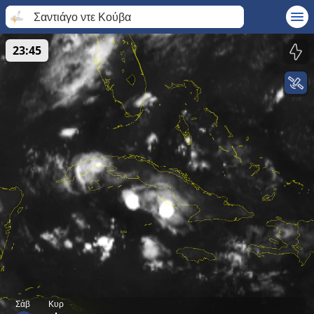
Σαντιάγο ντε Κούβα
23:45
Σάβ
Κυρ