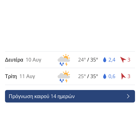
Δευτέρα
10 Αυγ
24°
/
35°
2,4
3
Τρίτη
11 Αυγ
25°
/
35°
0,6
3
Πρόγνωση καιρού 14 ημερών