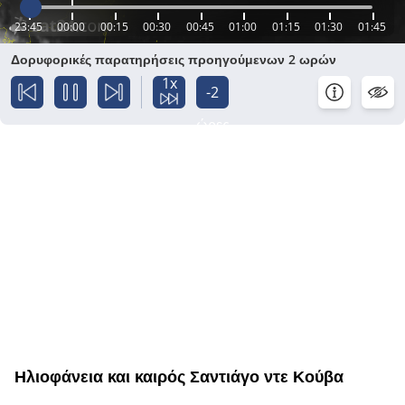
23:45
00:00
00:15
00:30
00:45
01:00
01:15
01:30
01:45
Δορυφορικές παρατηρήσεις προηγούμενων 2 ωρών
1x
-2
ώρες
Ηλιοφάνεια και καιρός Σαντιάγο ντε Κούβα