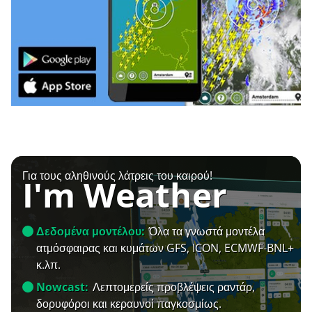
Για τους αληθινούς λάτρεις του καιρού!
I'm Weather
Δεδομένα μοντέλου:
Όλα τα γνωστά μοντέλα
ατμόσφαιρας και κυμάτων GFS, ICON, ECMWF-BNL+
κ.λπ.
Nowcast:
Λεπτομερείς προβλέψεις ραντάρ,
δορυφόροι και κεραυνοί παγκοσμίως.