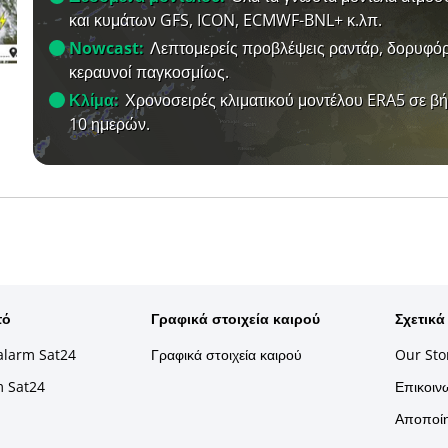
και κυμάτων GFS, ICON, ECMWF-BNL+ κ.λπ.
Nowcast:
Λεπτομερείς προβλέψεις ραντάρ, δορυφόρ
κεραυνοί παγκοσμίως.
Κλίμα:
Χρονοσειρές κλιματικού μοντέλου ERA5 σε β
10 ημερών.
τό
Γραφικά στοιχεία καιρού
Σχετικά
alarm Sat24
Γραφικά στοιχεία καιρού
Our Sto
m Sat24
Επικοινω
Αποποίη