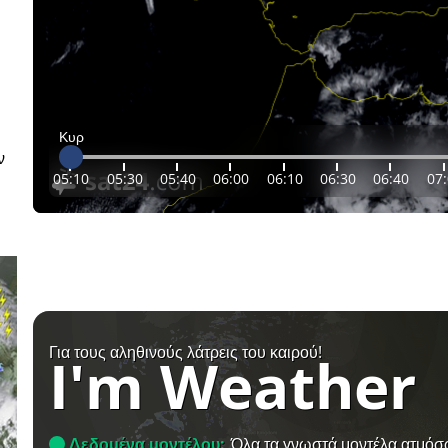
Κυρ
ν
05:10
05:30
05:40
06:00
06:10
06:30
06:40
07
Για τους αληθινούς λάτρεις του καιρού!
I'm Weather
Δεδομένα μοντέλου:
Όλα τα γνωστά μοντέλα ατμόσ